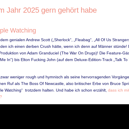
 im Jahr 2025 gern gehört habe
ple Watching
 dem genialen Andrew Scott („Sherlock“, „Fleabag“, „All Of Us Strange
 den ich einen derben Crush hätte, wenn ich denn auf Männer stünde!
roduktion von Adam Granduciel (The War On Drugs)! Die Feature-Gäs
 Me In“) bis Elton Fucking John (auf dem Deluxe-Edition-Track „Talk To
 zwar weniger rough und hymnisch als seine hervorragenden Vorgäng
inen Ruf als The Boss Of Newcastle, also britischer Erbe von Bruce Spr
le Watching“ trotzdem halten. Und habe ich schon erzählt,
dass ich mi
?