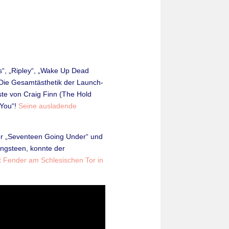
rs“, „Ripley“, „Wake Up Dead
 Die Gesamtästhetik der Launch-
te von Craig Finn (The Hold
 You“!
Seine ausladende
er „Seventeen Going Under“ und
ingsteen, konnte der
t Fender am Schlesischen Tor in