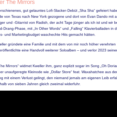
er The Mirrors
erschienenes, gut gelauntes Lofi-Slacker-Debüt „Sha Sha“ gefeiert habe
rade von Texas nach New York gezogene und dort von Evan Dando mit
 und -Gitarrist von Radish, der acht Tage jünger als ich ist und wir
und-Drang-Phase, mit „In Other Words“ und „Falling“ Klavierballaden in
s- und Marketingbudget waschechte Hits gemacht hätten.
Kweller gründete eine Familie und mit dem von mir noch höher verehrten
öffentlichte eine Handvoll weiterer Soloalben – und verlor 2023 seine
he Mirrors“ widmet Kweller ihm, ganz explizit sogar im Song „Oh Dori
er unaufgeregte Kleinode wie „Dollar Store“ feat. Waxahatchee aus de
g mit einem Verlust gelingt, den niemand jemals am eigenen Leib erfa
halb von sieben Jahren gleich zweimal widerfuhr.