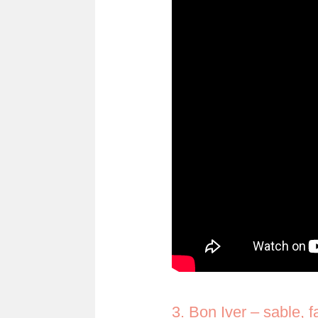
3. Bon Iver – sable, f