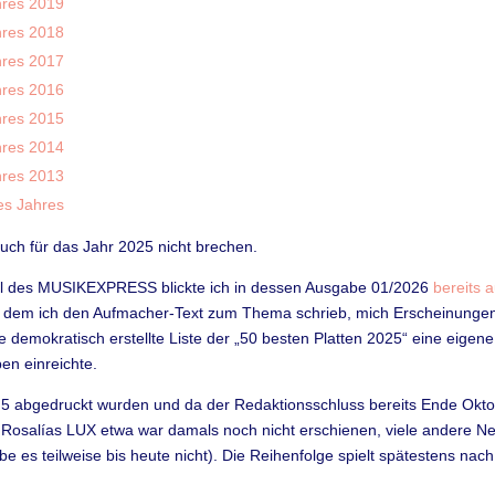
hres 2019
hres 2018
hres 2017
hres 2016
hres 2015
hres 2014
hres 2013
es Jahres
auch für das Jahr 2025 nicht brechen.
ial des MUSIKEXPRESS blickte ich in dessen Ausgabe 01/2026
bereits 
in dem ich den Aufmacher-Text zum Thema schrieb, mich Erscheinung
demokratisch erstellte Liste der „50 besten Platten 2025“ eine eigene,
en einreichte.
 5 abgedruckt wurden und da der Redaktionsschluss bereits Ende Oktob
us. Rosalías LUX etwa war damals noch nicht erschienen, viele andere N
be es teilweise bis heute nicht). Die Reihenfolge spielt spätestens nac