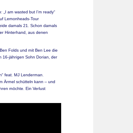
: „I am wasted but I’m ready“
 auf Lemonheads-Tour
 beide damals 21. Schon damals
 der Hinterhand, aus denen
 Ben Folds und mit Ben Lee die
n 16-jährigen Sohn Dorian, der
an“ feat. MJ Lenderman.
m Ärmel schütteln kann – und
hren möchte. Ein Verlust