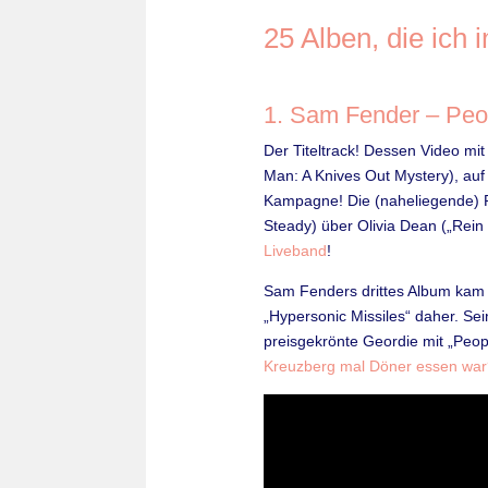
25 Alben, die ich
1. Sam Fender – Peo
Der Titeltrack! Dessen Video mit
Man: A Knives Out Mystery), auf
Kampagne! Die (naheliegende) P
Steady) über Olivia Dean („Rein
Liveband
!
Sam Fenders drittes Album kam
„Hypersonic Missiles“ daher. Se
preisgekrönte Geordie mit „Peop
Kreuzberg mal Döner essen war