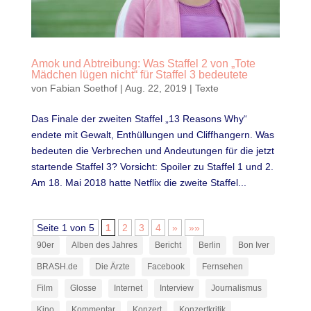
Amok und Abtreibung: Was Staffel 2 von „Tote
Mädchen lügen nicht“ für Staffel 3 bedeutete
von
Fabian Soethof
|
Aug. 22, 2019
|
Texte
Das Finale der zweiten Staffel „13 Reasons Why“
endete mit Gewalt, Enthüllungen und Cliffhangern. Was
bedeuten die Verbrechen und Andeutungen für die jetzt
startende Staffel 3? Vorsicht: Spoiler zu Staffel 1 und 2.
Am 18. Mai 2018 hatte Netflix die zweite Staffel...
Seite 1 von 5
1
2
3
4
»
»»
90er
Alben des Jahres
Bericht
Berlin
Bon Iver
BRASH.de
Die Ärzte
Facebook
Fernsehen
Film
Glosse
Internet
Interview
Journalismus
Kino
Kommentar
Konzert
Konzertkritik