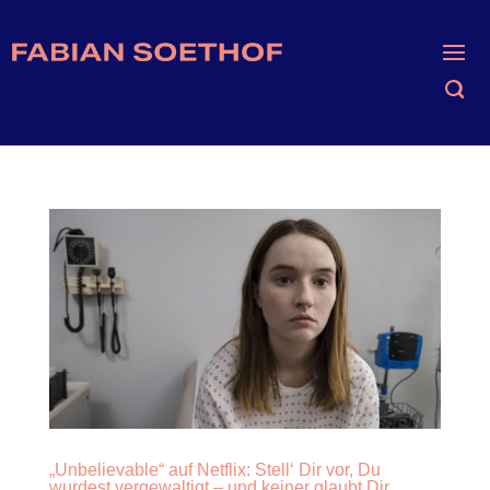
„Unbelievable“ auf Netflix: Stell‘ Dir vor, Du
wurdest vergewaltigt – und keiner glaubt Dir