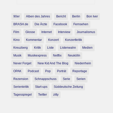
und es ist genauso gaga, wie Ihr denkt
90er
Alben des Jahres
Bericht
Berlin
Bon Iver
BRASH.de
Die Ärzte
Facebook
Fernsehen
Film
Glosse
Internet
Interview
Journalismus
Kino
Kommentar
Konzert
Konzertkritik
Kreuzberg
Kritik
Liste
Listenwahn
Medien
Musik
Musikexpress
Netflix
Neukölln
Never Forget
New Kid And The Blog
Niederrhein
OPAK
Podcast
Pop
Porträt
Reportage
Rezension
Schnappschuss
Serie
Serien
Serienkritik
Start-ups
Süddeutsche Zeitung
Tagesspiegel
Twitter
zitty