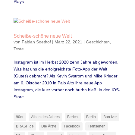
Plays...
Scheiße-schöne neue Welt
von
Fabian Soethof
|
März 22, 2021
|
Geschichten
,
Texte
Instagram ist im Herbst 2020 zehn Jahre alt geworden.
Was hat uns die erfolgreichste Foto-App der Welt
(Gutes) gebracht? Als Kevin Systrom und Mike Krieger
am 6. Oktober 2010 in Palo Alto ihre neue App
Instagram, die kurz vorher noch burbn hieß, in den iOS­
Store...
90er
Alben des Jahres
Bericht
Berlin
Bon Iver
BRASH.de
Die Ärzte
Facebook
Fernsehen