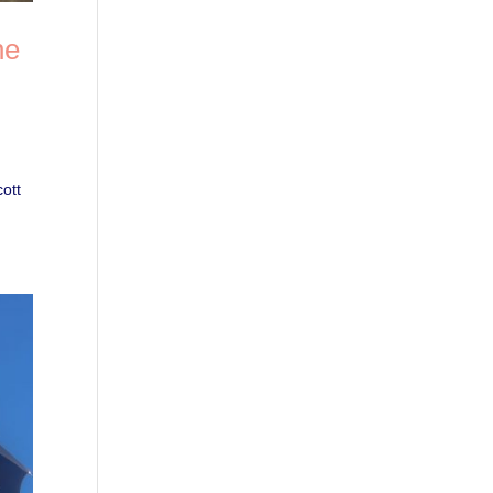
ne
ott