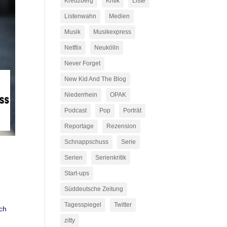
Kreuzberg
Kritik
Liste
Listenwahn
Medien
Musik
Musikexpress
Netflix
Neukölln
Never Forget
New Kid And The Blog
Niederrhein
OPAK
Podcast
Pop
Porträt
Reportage
Rezension
Schnappschuss
Serie
Serien
Serienkritik
Start-ups
Süddeutsche Zeitung
Tagesspiegel
Twitter
äch
zitty