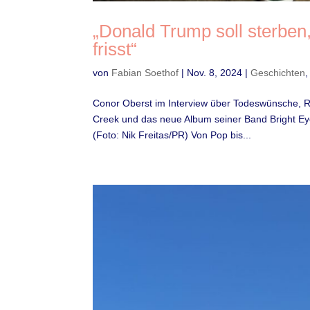
„Donald Trump soll sterben
frisst“
von
Fabian Soethof
|
Nov. 8, 2024
|
Geschichten
Conor Oberst im Interview über Todeswünsche, Re
Creek und das neue Album seiner Band Bright Ey
(Foto: Nik Freitas/PR) Von Pop bis...