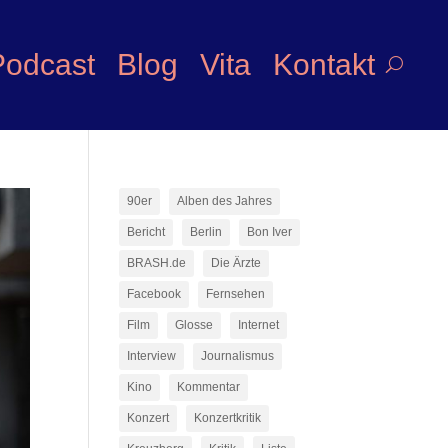
Podcast
Blog
Vita
Kontakt
90er
Alben des Jahres
Bericht
Berlin
Bon Iver
BRASH.de
Die Ärzte
Facebook
Fernsehen
Film
Glosse
Internet
Interview
Journalismus
Kino
Kommentar
Konzert
Konzertkritik