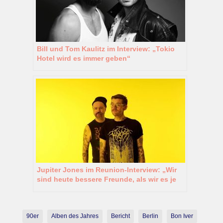
Bill und Tom Kaulitz im Interview: „Tokio
Hotel wird es immer geben“
Jupiter Jones im Reunion-Interview: „Wir
sind heute bessere Freunde, als wir es je
waren“
90er
Alben des Jahres
Bericht
Berlin
Bon Iver