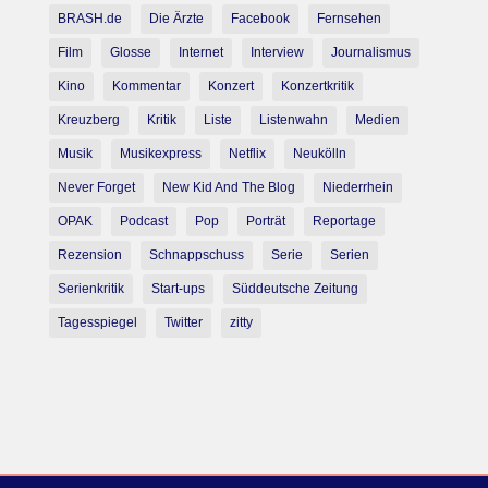
BRASH.de
Die Ärzte
Facebook
Fernsehen
Film
Glosse
Internet
Interview
Journalismus
Kino
Kommentar
Konzert
Konzertkritik
Kreuzberg
Kritik
Liste
Listenwahn
Medien
Musik
Musikexpress
Netflix
Neukölln
Never Forget
New Kid And The Blog
Niederrhein
OPAK
Podcast
Pop
Porträt
Reportage
Rezension
Schnappschuss
Serie
Serien
Serienkritik
Start-ups
Süddeutsche Zeitung
Tagesspiegel
Twitter
zitty