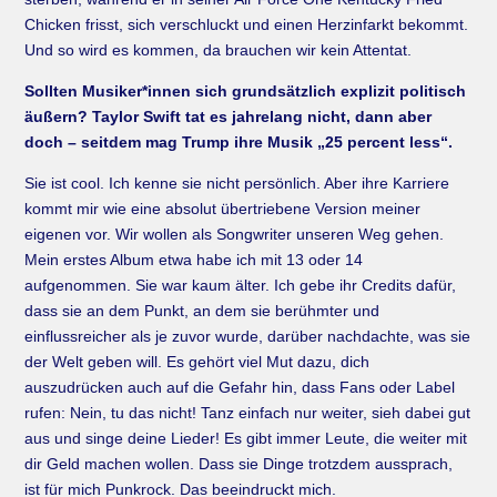
Chicken frisst, sich verschluckt und einen Herzinfarkt bekommt.
Und so wird es kommen, da brauchen wir kein Attentat.
Sollten Musiker*innen sich grundsätzlich explizit politisch
äußern? Taylor Swift tat es jahrelang nicht, dann aber
doch – seitdem mag Trump ihre Musik „25 percent less“.
Sie ist cool. Ich kenne sie nicht persönlich. Aber ihre Karriere
kommt mir wie eine absolut übertriebene Version meiner
eigenen vor. Wir wollen als Songwriter unseren Weg gehen.
Mein erstes Album etwa habe ich mit 13 oder 14
aufgenommen. Sie war kaum älter. Ich gebe ihr Credits dafür,
dass sie an dem Punkt, an dem sie berühmter und
einflussreicher als je zuvor wurde, darüber nachdachte, was sie
der Welt geben will. Es gehört viel Mut dazu, dich
auszudrücken auch auf die Gefahr hin, dass Fans oder Label
rufen: Nein, tu das nicht! Tanz einfach nur weiter, sieh dabei gut
aus und singe deine Lieder! Es gibt immer Leute, die weiter mit
dir Geld machen wollen. Dass sie Dinge trotzdem aussprach,
ist für mich Punkrock. Das beeindruckt mich.