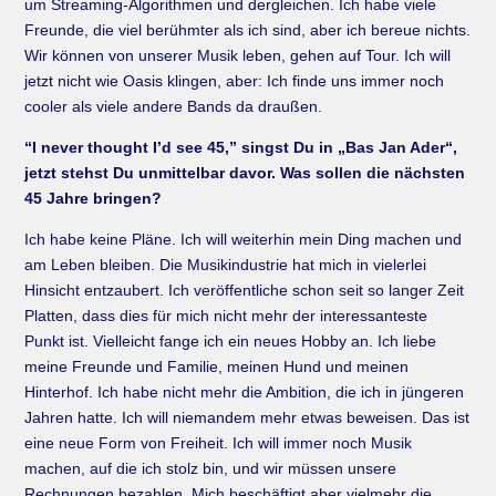
um Streaming-Algorithmen und dergleichen. Ich habe viele
Freunde, die viel berühmter als ich sind, aber ich bereue nichts.
Wir können von unserer Musik leben, gehen auf Tour. Ich will
jetzt nicht wie Oasis klingen, aber: Ich finde uns immer noch
cooler als viele andere Bands da draußen.
“I never thought I’d see 45,” singst Du in „Bas Jan Ader“,
jetzt stehst Du unmittelbar davor. Was sollen die nächsten
45 Jahre bringen?
Ich habe keine Pläne. Ich will weiterhin mein Ding machen und
am Leben bleiben. Die Musikindustrie hat mich in vielerlei
Hinsicht entzaubert. Ich veröffentliche schon seit so langer Zeit
Platten, dass dies für mich nicht mehr der interessanteste
Punkt ist. Vielleicht fange ich ein neues Hobby an. Ich liebe
meine Freunde und Familie, meinen Hund und meinen
Hinterhof. Ich habe nicht mehr die Ambition, die ich in jüngeren
Jahren hatte. Ich will niemandem mehr etwas beweisen. Das ist
eine neue Form von Freiheit. Ich will immer noch Musik
machen, auf die ich stolz bin, und wir müssen unsere
Rechnungen bezahlen. Mich beschäftigt aber vielmehr die