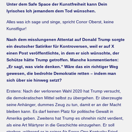
Unter dem Safe Space der Kunstfreiheit kann Dein
lyrisches Ich jemandem dem Tod wünschen.
Alles was ich sage und singe, spricht Conor Oberst, keine
Kunstfigur!
Nach dem misslungenen Attentat auf Donald Trump sorgte
ein deutscher Satiriker für Kontroversen, weil er auf X
einen Post veröffentlichte, in dem er sich wünschte, der
Schütze hätte Trump getroffen. Manche kommentierten:
„Er sagt, was viele denken.“ Wäre das ein richtiger Weg
gewesen, die bedrohte Demokratie retten – indem man
sich über sie hinweg setzt?
Erstens: Nach der verlorenen Wahl 2020 hat Trump versucht,
die demokratischen Mittel selbst zu übergehen. Er überzeugte
seine Anhänger, dummes Zeug zu tun, damit er an der Macht
bleiben kann. Es darf keinen Platz für politische Gewalt in
Amerika geben. Zweitens hat Trump es ohnehin nicht verdient,
als eine Art Märtyrer in die Geschichte einzugehen. Er soll
sterben, während er in seiner Air Force One Kentucky Fried