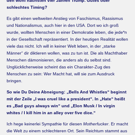
den wohl nächsten vier Jahren Trump. Gutes oder
schlechtes Timing?
Es gibt einen weltweiten Anstieg von Faschismus, Rassismus
und Nationalismus, auch hier in den USA. Dort wo ich groß
wurde, wollten Menschen in einer Demokratie leben, die jede*n
in der Gesellschaft repräsentiert. In der heutigen Realität wollen
viele das nicht. Ich will in keiner Welt leben, in der „starke
Männer“ dir diktieren wollen, was zu tun ist. Die als Machthaber
Menschen dämonisieren, die anders als du selbst sind.
Unglücklicherweise scheint das ein Charakter-Zug des
Menschen zu sein: Wer Macht hat, will sie zum Ausdruck
bringen.
So wie Du Deine Abneigung: „Bells And Whistles“ beginnt
mit der Zeile „I was cruel like a president“. In „Hate“ heißt
es „Bad guys always win“ und „Elon Musk / In virgin
whites / I kill him in an alley over five dice.“
Ich hege keinerlei Sympathie für diesen
Motherfucker
. Er macht
die Welt zu einem schlechteren Ort. Sein Reichtum stammt aus