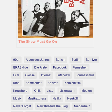
The Show Must Go On
90er
Alben des Jahres
Bericht
Berlin
Bon Iver
BRASH.de
Die Ärzte
Facebook
Fernsehen
Film
Glosse
Internet
Interview
Journalismus
Kino
Kommentar
Konzert
Konzertkritik
Kreuzberg
Kritik
Liste
Listenwahn
Medien
Musik
Musikexpress
Netflix
Neukölln
Never Forget
New Kid And The Blog
Niederrhein