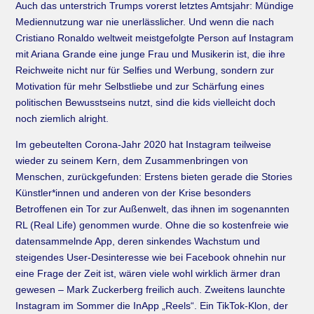
Auch das unter­strich Trumps vorerst letztes Amtsjahr: Mündige
Mediennutzung war nie unerlässlicher. Und wenn die nach
Cristiano Ronaldo weltweit meistgefolgte Person auf Instagram
mit Ariana Grande eine junge Frau und Musikerin ist, die ihre
Reichweite nicht nur für Selfies und Wer­bung, sondern zur
Motivation für mehr Selbstliebe und zur Schärfung eines
politischen Bewusst­seins nutzt, sind die kids vielleicht doch
noch ziemlich alright.
Im gebeutelten Corona­-Jahr 2020 hat Instagram teilweise
wieder zu seinem Kern, dem Zusammenbringen von
Menschen, zurückgefunden: Erstens bieten gerade die Stories
Künstler*innen und anderen von der Krise besonders
Betroffenen ein Tor zur Außenwelt, das ihnen im sogenannten
RL (Real Life) genommen wurde. Ohne die so kostenfreie wie
daten­sammelnde App, deren sinkendes Wachstum und
steigendes User­-Desinteresse wie bei Face­book ohnehin nur
eine Frage der Zeit ist, wären viele wohl wirklich ärmer dran
gewesen – Mark Zuckerberg freilich auch. Zweitens launchte
Instagram im Sommer die In­App „Reels“. Ein TikTok­-Klon, der