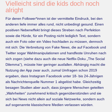
Vielleicht sind die kids doch noch
alright
Für deren Follower*innen ist der vermittelte Eindruck, bei den
anderen liefe immer alles rund, nicht unbedingt gesund. Einen
positiven Nebeneffekt bringt dieses Streben nach Per­fektion
sowie die Hürde, für ein Posting nicht lediglich Text, sondern
auch ein Foto oder ein Video hochladen zu müssen, dennoch
mit sich: Die Verbreitung von Fake News, die auf Face­book und
Twitter sogar Wahlmanipulationen und handfeste Unruhen nach
sich zogen (siehe dazu auch die neue Netflix­-Doku „The Social
Dilemma“), müsste hier geringer ausfallen. Abhän­gig macht die
Nutzung der App zwar auch, zumal Umfragen schon 2019
ergaben, dass Insta­gram Facebook unter 18-­ bis 24-­Jährigen
als Nachrichtenquelle Nummer 1 abgelöst habe. Gleichzeitig
besagen Studien aber auch, dass jüngere Menschen geteilten
„Wahrheiten“ zunehmend kritisch gegenüberstünden und sie
sich bei News nicht allein auf soziale Netz­werke, sondern auch
auf sogenannte klassischere Medien verlassen würden.