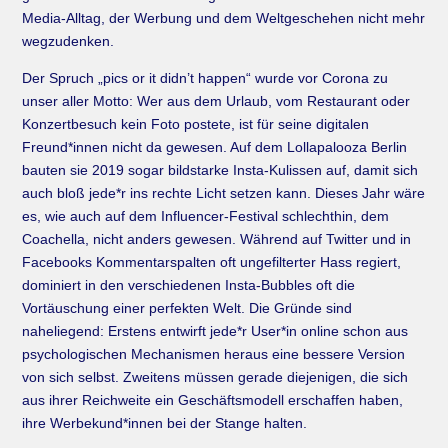
Media-­Alltag, der Werbung und dem Weltgeschehen nicht mehr
wegzudenken.
Der Spruch „pics or it didn’t happen“ wurde vor Corona zu
unser aller Motto: Wer aus dem Urlaub, vom Restaurant­ oder
Konzertbesuch kein Foto postete, ist für seine digitalen
Freund*innen nicht da gewesen. Auf dem Lollapalooza Berlin
bauten sie 2019 sogar bildstarke Insta­-Kulissen auf, damit sich
auch bloß jede*r ins rechte Licht setzen kann. Dieses Jahr wäre
es, wie auch auf dem Influencer­-Festival schlechthin, dem
Coachella, nicht anders gewesen. Während auf Twitter und in
Facebooks Kommentarspalten oft ungefilterter Hass regiert,
domi­niert in den verschiedenen Insta­-Bubbles oft die
Vortäuschung einer perfekten Welt. Die Grün­de sind
naheliegend: Erstens entwirft jede*r User*in online schon aus
psychologischen Mecha­nismen heraus eine bessere Version
von sich selbst. Zweitens müssen gerade diejenigen, die sich
aus ihrer Reichweite ein Geschäftsmodell erschaffen haben,
ihre Werbekund*innen bei der Stange halten.