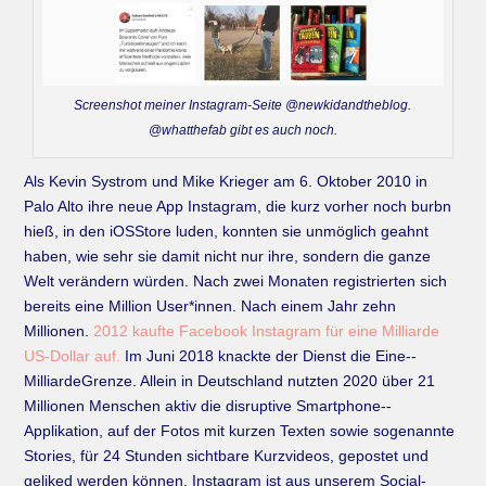
Screenshot meiner Instagram-Seite @newkidandtheblog.
@whatthefab gibt es auch noch.
Als Kevin Systrom und Mike Krieger am 6. Oktober 2010 in
Palo Alto ihre neue App Instagram, die kurz vorher noch burbn
hieß, in den iOS­Store luden, konnten sie unmöglich geahnt
haben, wie sehr sie damit nicht nur ihre, sondern die ganze
Welt verändern würden. Nach zwei Mona­ten registrierten sich
bereits eine Million User*innen. Nach einem Jahr zehn
Millionen.
2012 kaufte Facebook Instagram für eine Milliarde
US­-Dollar auf.
Im Juni 2018 knackte der Dienst die Eine-­
Milliarde­Grenze. Allein in Deutschland nutzten 2020 über 21
Millionen Menschen aktiv die disruptive Smartphone-­
Applikation, auf der Fotos mit kurzen Texten sowie sogenannte
Stories, für 24 Stunden sichtbare Kurzvideos, gepostet und
geliked werden können. Instagram ist aus unserem Social­-