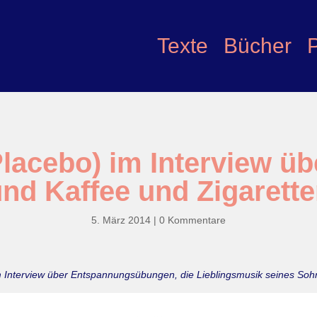
Texte
Bücher
lacebo) im Interview üb
nd Kaffee und Zigarett
5. März 2014
|
0 Kommentare
im Interview über Entspannungsübungen, die Lieblingsmusik seines So