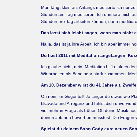
Man fängt klein an. Anfangs meditierte ich nur z
Stunden am Tag meditieren. Ich erinnere mich auc
Stunden pro Tag arbeiten können, dann meditiere i
Das lässt sich leicht sagen, wenn man nicht 
Na ja, das ist ja ihre Arbeit! Ich bin aber immer 
Du hast 2011 mit Meditation angefangen. Kur
Ich glaube nicht, nein. Meditation hilft einfach
Wir arbeiten als Band sehr stark zusammen. Medita
Am 10. Dezember wirst du 41 Jahre alt. Zweifel
Oh nein, im Gegenteil! Je länger du etwas wie Pl
Bravado und Arroganz und fühlst dich unverwundba
viel mehr in Frage als früher. Ob deine Musik noch
deinen Job neu bewerben müsstest. Die Fragen w
Spielst du deinem Sohn Cody eure neuen So