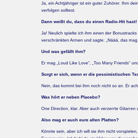
Ja, ein Achtjähriger ist ein guter Zuhörer. Ihm de
verfolgen solltest.
Dann weißt du, dass du einen Radio-Hit hast!
Ja! Neulich spielte ich ihm einen der Bonustrack
verschränkten Armen und sagte: „Näää, das mag ic
Und was gefällt ihm?
Er mag „Loud Like Love“, „Too Many Friends“ und
Sorgt er sich, wenn er die pessimistischen T
Nein, das kommt bei ihm noch nicht so an. Er acht
Was hört er neben Placebo?
One Direction, klar. Aber auch verzerrte Gitarren
Also mag er auch eure alten Platten?
Könnte sein, aber ich will sie ihm nicht vorspiele