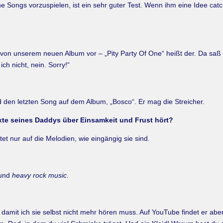
ine Songs vorzuspielen, ist ein sehr guter Test. Wenn ihm eine Idee catc
s von unserem neuen Album vor – „Pity Party Of One“ heißt der. Da saß
h nicht, nein. Sorry!“
 den letzten Song auf dem Album, „Bosco“. Er mag die Streicher.
exte seines Daddys über Einsamkeit und Frust hört?
et nur auf die Melodien, wie eingängig sie sind.
 und
heavy rock music
.
n, damit ich sie selbst nicht mehr hören muss. Auf YouTube findet er ab