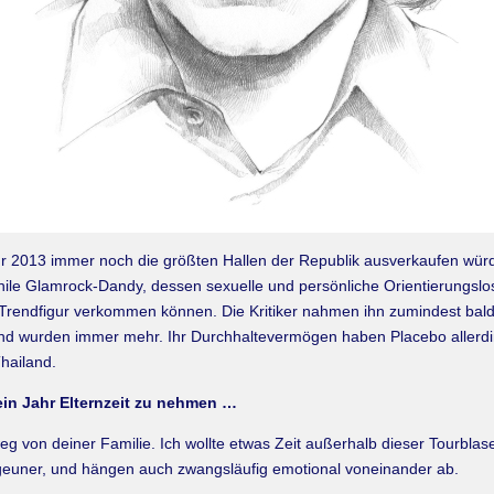
hr 2013 immer noch die größten Hallen der Republik ausverkaufen wür
le Glamrock-Dandy, dessen sexuelle und persönliche Orientierungslosig
r Trendfigur verkommen können. Die Kritiker nahmen ihn zumindest bald 
nd wurden immer mehr. Ihr Durchhaltevermögen haben Placebo allerdin
hailand.
 ein Jahr Elternzeit zu nehmen …
g von deiner Familie. Ich wollte etwas Zeit außerhalb dieser Tourblase
igeuner, und hängen auch zwangsläufig emotional voneinander ab.