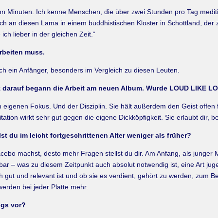
ehn Minuten. Ich kenne Menschen, die über zwei Stunden pro Tag meditie
h an diesen Lama in einem buddhistischen Kloster in Schottland, der 
ch lieber in der gleichen Zeit.“
arbeiten muss.
noch ein Anfänger, besonders im Vergleich zu diesen Leuten.
z darauf begann die Arbeit am neuen Album. Wurde LOUD LIKE LO
 dem eigenen Fokus. Und der Disziplin. Sie hält außerdem den Geist off
tion wirkt sehr gut gegen die eigene Dickköpfigkeit. Sie erlaubt dir, 
st du im leicht fortgeschrittenen Alter weniger als früher?
acebo machst, desto mehr Fragen stellst du dir. Am Anfang, als junger 
r – was zu diesem Zeitpunkt auch ab­solut notwendig ist, eine Art juge
 gut und relevant ist und ob sie es verdient, gehört zu werden, zum Beis
erden bei jeder Platte mehr.
ngs vor?