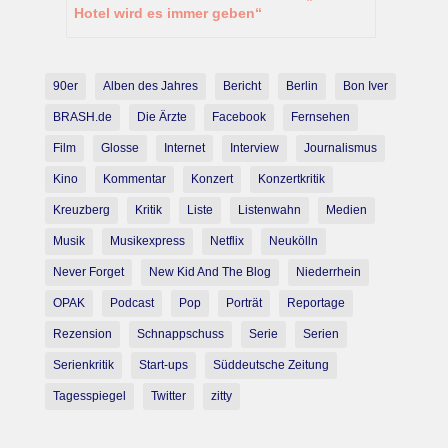
Hotel wird es immer geben“
90er
Alben des Jahres
Bericht
Berlin
Bon Iver
BRASH.de
Die Ärzte
Facebook
Fernsehen
Film
Glosse
Internet
Interview
Journalismus
Kino
Kommentar
Konzert
Konzertkritik
Kreuzberg
Kritik
Liste
Listenwahn
Medien
Musik
Musikexpress
Netflix
Neukölln
Never Forget
New Kid And The Blog
Niederrhein
OPAK
Podcast
Pop
Porträt
Reportage
Rezension
Schnappschuss
Serie
Serien
Serienkritik
Start-ups
Süddeutsche Zeitung
Tagesspiegel
Twitter
zitty