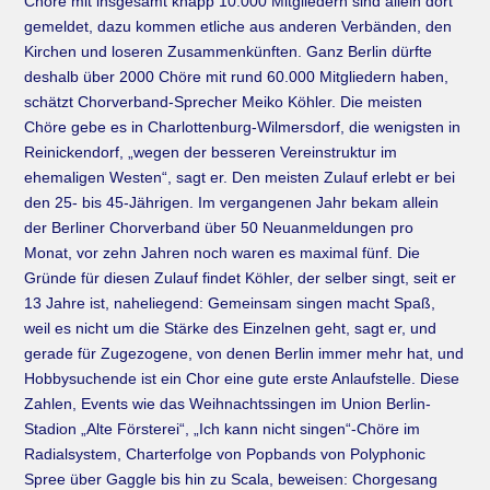
Chöre mit insgesamt knapp 10.000 Mitgliedern sind allein dort
gemeldet, dazu kommen etliche aus anderen Verbänden, den
Kirchen und loseren Zusammenkünften. Ganz Berlin dürfte
deshalb über 2000 Chöre mit rund 60.000 Mitgliedern haben,
schätzt Chorverband-Sprecher Meiko Köhler. Die meisten
Chöre gebe es in Charlottenburg-Wilmersdorf, die wenigsten in
Reinickendorf, „wegen der besseren Vereinstruktur im
ehemaligen Westen“, sagt er. Den meisten Zulauf erlebt er bei
den 25- bis 45-Jährigen. Im vergangenen Jahr bekam allein
der Berliner Chorverband über 50 Neuanmeldungen pro
Monat, vor zehn Jahren noch waren es maximal fünf. Die
Gründe für diesen Zulauf findet Köhler, der selber singt, seit er
13 Jahre ist, naheliegend: Gemeinsam singen macht Spaß,
weil es nicht um die Stärke des Einzelnen geht, sagt er, und
gerade für Zugezogene, von denen Berlin immer mehr hat, und
Hobbysuchende ist ein Chor eine gute erste Anlaufstelle. Diese
Zahlen, Events wie das Weihnachtssingen im Union Berlin-
Stadion „Alte Försterei“, „Ich kann nicht singen“-Chöre im
Radialsystem, Charterfolge von Popbands von Polyphonic
Spree über Gaggle bis hin zu Scala, beweisen: Chorgesang