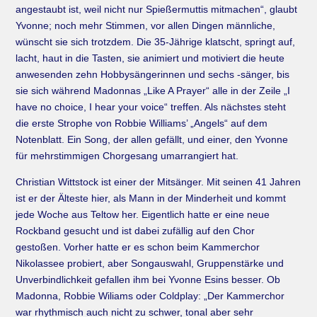
angestaubt ist, weil nicht nur Spießermuttis mitmachen“, glaubt
Yvonne; noch mehr Stimmen, vor allen Dingen männliche,
wünscht sie sich trotzdem. Die 35-Jährige klatscht, springt auf,
lacht, haut in die Tasten, sie animiert und motiviert die heute
anwesenden zehn Hobbysängerinnen und sechs -sänger, bis
sie sich während Madonnas „Like A Prayer“ alle in der Zeile „I
have no choice, I hear your voice“ treffen. Als nächstes steht
die erste Strophe von Robbie Williams’ „Angels“ auf dem
Notenblatt. Ein Song, der allen gefällt, und einer, den Yvonne
für mehrstimmigen Chorgesang umarrangiert hat.
Christian Wittstock ist einer der Mitsänger. Mit seinen 41 Jahren
ist er der Älteste hier, als Mann in der Minderheit und kommt
jede Woche aus Teltow her. Eigentlich hatte er eine neue
Rockband gesucht und ist dabei zufällig auf den Chor
gestoßen. Vorher hatte er es schon beim Kammerchor
Nikolassee probiert, aber Songauswahl, Gruppenstärke und
Unverbindlichkeit gefallen ihm bei Yvonne Esins besser. Ob
Madonna, Robbie Wiliams oder Coldplay: „Der Kammerchor
war rhythmisch auch nicht zu schwer, tonal aber sehr