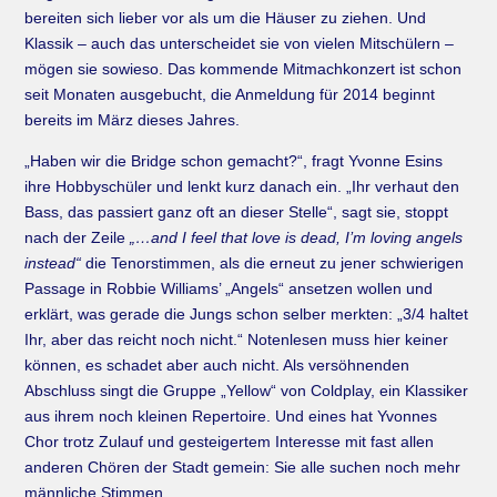
bereiten sich lieber vor als um die Häuser zu ziehen. Und
Klassik – auch das unterscheidet sie von vielen Mitschülern –
mögen sie sowieso. Das kommende Mitmachkonzert ist schon
seit Monaten ausgebucht, die Anmeldung für 2014 beginnt
bereits im März dieses Jahres.
„Haben wir die Bridge schon gemacht?“, fragt Yvonne Esins
ihre Hobbyschüler und lenkt kurz danach ein. „Ihr verhaut den
Bass, das passiert ganz oft an dieser Stelle“, sagt sie, stoppt
nach der Zeile
„…and I feel that love is dead, I’m loving angels
instead“
die Tenorstimmen, als die erneut zu jener schwierigen
Passage in Robbie Williams’ „Angels“ ansetzen wollen und
erklärt, was gerade die Jungs schon selber merkten: „3/4 haltet
Ihr, aber das reicht noch nicht.“ Notenlesen muss hier keiner
können, es schadet aber auch nicht. Als versöhnenden
Abschluss singt die Gruppe „Yellow“ von Coldplay, ein Klassiker
aus ihrem noch kleinen Repertoire. Und eines hat Yvonnes
Chor trotz Zulauf und gesteigertem Interesse mit fast allen
anderen Chören der Stadt gemein: Sie alle suchen noch mehr
männliche Stimmen
.