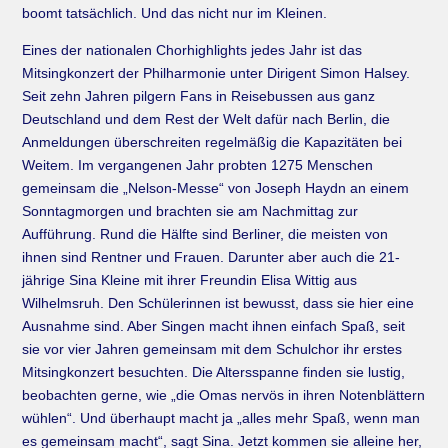
boomt tatsächlich. Und das nicht nur im Kleinen.
Eines der nationalen Chorhighlights jedes Jahr ist das
Mitsingkonzert der Philharmonie unter Dirigent Simon Halsey.
Seit zehn Jahren pilgern Fans in Reisebussen aus ganz
Deutschland und dem Rest der Welt dafür nach Berlin, die
Anmeldungen überschreiten regelmäßig die Kapazitäten bei
Weitem. Im vergangenen Jahr probten 1275 Menschen
gemeinsam die „Nelson-Messe“ von Joseph Haydn an einem
Sonntagmorgen und brachten sie am Nachmittag zur
Aufführung. Rund die Hälfte sind Berliner, die meisten von
ihnen sind Rentner und Frauen. Darunter aber auch die 21-
jährige Sina Kleine mit ihrer Freundin Elisa Wittig aus
Wilhelmsruh. Den Schülerinnen ist bewusst, dass sie hier eine
Ausnahme sind. Aber Singen macht ihnen einfach Spaß, seit
sie vor vier Jahren gemeinsam mit dem Schulchor ihr erstes
Mitsingkonzert besuchten. Die Altersspanne finden sie lustig,
beobachten gerne, wie „die Omas nervös in ihren Notenblättern
wühlen“. Und überhaupt macht ja „alles mehr Spaß, wenn man
es gemeinsam macht“, sagt Sina. Jetzt kommen sie alleine her,