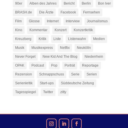
90er
Alben des Jahres
Bericht
Berlin
Bon Iver
BRASH.de
Die Ärzte
Facebook
Fernsehen
Film
Glosse
Internet
Interview
Journalismus
Kino
Kommentar
Konzert
Konzertkritik
Kreuzberg
Kritik
Liste
Listenwahn
Medien
Musik
Musikexpress
Netflix
Neukölln
Never Forget
New Kid And The Blog
Niederrhein
OPAK
Podcast
Pop
Porträt
Reportage
Rezension
Schnappschuss
Serie
Serien
Serienkritik
Start-ups
Süddeutsche Zeitung
Tagesspiegel
Twitter
zitty