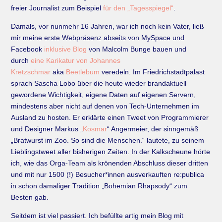
freier Journalist zum Beispiel
für den „Tagesspiegel“
.
Damals, vor nunmehr 16 Jahren, war ich noch kein Vater, ließ
mir meine erste Webpräsenz abseits von MySpace und
Facebook
inklusive Blog
von Malcolm Bunge bauen und
durch
eine Karikatur von Johannes
Kretzschmar
aka
Beetlebum
veredeln. Im Friedrichstadtpalast
sprach Sascha Lobo über die heute wieder brandaktuell
gewordene Wichtigkeit, eigene Daten auf eigenen Servern,
mindestens aber nicht auf denen von Tech-Unternehmen im
Ausland zu hosten. Er erklärte einen Tweet von Programmierer
und Designer Markus „
Kosmar
“ Angermeier, der sinngemäß
„Bratwurst im Zoo. So sind die Menschen.“ lautete, zu seinem
Lieblingstweet aller bisherigen Zeiten. In der Kalkscheune hörte
ich, wie das Orga-Team als krönenden Abschluss dieser dritten
und mit nur 1500 (!) Besucher*innen ausverkauften re:publica
in schon damaliger Tradition „Bohemian Rhapsody“ zum
Besten gab.
Seitdem ist viel passiert. Ich befüllte artig mein Blog mit