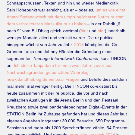
Schnappschüssen, Texten und hin und wieder Medienkritik.
Sein Höhepunkt war erreicht, als er – oder
es
,
um es wie einst
Anatol Stefanowitsch mit dem ursprünglicheren Neutrum statt
dem verbreiteteren Maskulinum zu halten
– in der Rubrik „6
nach 9“ vom BILDblog gleich zweimal (
hier
und
hier
) innerhalb
weniger Monate zitiert und verlinkt wurde. Die re:publica
hingegen wächst von Jahr zu Jahr.
2015
kündigten die Co-
Gründer Tanja und Johnny Häusler die Gründung einer
sogenannten
Teenage Internetwork Conference
, kurz TINCON,
an.
Ich stellte Tanja dazu für mein zwei Jahre zuvor aus
Nachwuchsgründen gelaunchtes Väterblog
newkidandtheblog.de ein paar Fragen
und befülle dies seitdem
mal mehr, mal weniger fleißig. Die TINCON co-existiert bis
heute zusammen mit der re:publica, die vor und nach
zweifachen Ausflügen in die Arena Berlin und den Festsaal
Kreuzberg sowie zwei pandemiebedingten Digital-Events in der
STATION Berlin ihr Zuhause gefunden hat und dieses Jahr laut
eigenen Angaben insgesamt 30.000 Besuche, 650 Programm-
Sessions und mehr als 1200 Sprecher*innen zählte, 54 Prozent
von ihnen weiblich. Und ebenda
verguckte ich mich 2024
in