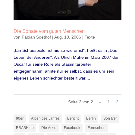
Die Sonate vom guten Menschen
von
Fabian Soethof
|
Aug. 10, 2006
|
Texte
„Ein Schauspieler ist nie so wie er ist“, heißt es in „Das
Leben der Anderen“. Als Ulrich Mühe im März 2007 den
Oscar für seine Rolle als Stasimitarbeiter
entgegennahm, ahnte nur er selbst, dass es um sein
eigenes Leben schlechter bestellt war....
Seite 2 von 2
«
1
2
90er
Alben des Jahres
Bericht
Berlin
Bon Iver
BRASH.de
Die Ärzte
Facebook
Fernsehen