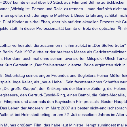
 – 2007 konnte er auf über 50 Stück aus Film und Bühne zurückblicken –
te: „Wichtig ist, Person und Rolle zu trennen – man darf sich nicht a
e man spielte, nicht der eigene Marktwert. Diese Erfahrung schützt mic
lt. Fünf Kinder aus drei Ehen, aber bis auf den aktuellen Prozess mit 
ekte statt. In dieser Professionalität konnte er trotz der optischen Ähnl
thar verheiratet, die zusammen mit ihm zuletzt in „Der Stellvertreter“
Berlin. Seit 1997 dürfte er der breiteren Masse als Gerichtsmedizine
. Hier dann auch mal ohne seinen favorisierten Mitspieler Ulrich Turku
er Kurt Gerstein in „Der Stellvertreter“ glänzte. Beide ergänzten sich
75. Geburtstag seines engen Freundes und Begleiters Heiner Müller feie
piels, Inge Keller, als „neue Liebe“. Sein facettenreiches Schaffen 
 „Die große Klappe“, den Kritikerpreis der Berliner Zeitung, die Helen
egisseure, den Gertrud-Eysold-Ring, einen Bambi, die Kainz-Medaille, 
n Filmpreis und abermals den Bayrischen Filmpreis als „Bester Hauptd
Als „Das Leben der Anderen“ im März 2007 als bester nicht-englischsprac
albeck bei Helmstedt erliegt er am 22. Juli desselben Jahres im Alte
es in Mühes größtem Film, das habe laut Minister Hempf zumindest mal e