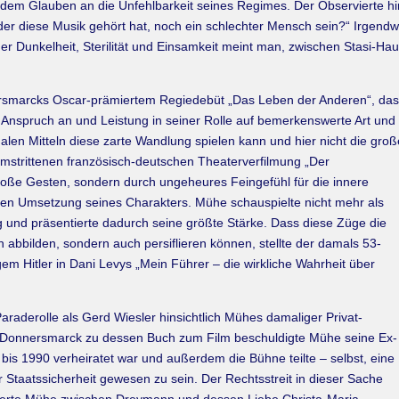
nd dem Glauben an die Unfehlbarkeit seines Regimes. Der Observierte h
er diese Musik gehört hat, noch ein schlechter Mensch sein?“ Irgend
er Dunkelheit, Sterilität und Einsamkeit meint man, zwischen Stasi-H
smarcks Oscar-prämiertem Regiedebüt „Das Leben der Anderen“, das 
hes Anspruch an und Leistung in seiner Rolle auf bemerkenswerte Art un
alen Mitteln diese zarte Wandlung spielen kann und hier nicht die groß
umstrittenen französisch-deutschen Theaterverfilmung „Der
 große Gesten, sondern durch ungeheures Feingefühl für die innere
ischen Umsetzung seines Charakters. Mühe schauspielte nicht mehr als
 und präsentierte dadurch seine größte Stärke. Dass diese Züge die
ich abbilden, sondern auch persiflieren können, stellte der damals 53-
m Hitler in Dani Levys „Mein Führer – die wirkliche Wahrheit über
araderolle als Gerd Wiesler hinsichtlich Mühes damaliger Privat-
on Donnersmarck zu dessen Buch zum Film beschuldigte Mühe seine Ex-
 bis 1990 verheiratet war und außerdem die Bühne teilte – selbst, eine
für Staatssicherheit gewesen zu sein. Der Rechtsstreit in dieser Sache