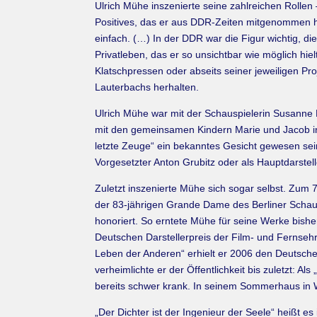
Ulrich Mühe inszenierte seine zahlreichen Rollen
Positives, das er aus DDR-Zeiten mitgenommen hat
einfach. (…) In der DDR war die Figur wichtig, di
Privatleben, das er so unsichtbar wie möglich hie
Klatschpressen oder abseits seiner jeweiligen Proj
Lauterbachs herhalten.
Ulrich Mühe war mit der Schauspielerin Susanne Lo
mit den gemeinsamen Kindern Marie und Jacob in 
letzte Zeuge“ ein bekanntes Gesicht gewesen sein
Vorgesetzter Anton Grubitz oder als Hauptdarstell
Zuletzt inszenierte Mühe sich sogar selbst. Zum 
der 83-jährigen Grande Dame des Berliner Schaus
honoriert. So erntete Mühe für seine Werke bisher
Deutschen Darstellerpreis der Film- und Fernsehr
Leben der Anderen“ erhielt er 2006 den Deutsche
verheimlichte er der Öffentlichkeit bis zuletzt: 
bereits schwer krank. In seinem Sommerhaus in W
„Der Dichter ist der Ingenieur der Seele“ heißt 