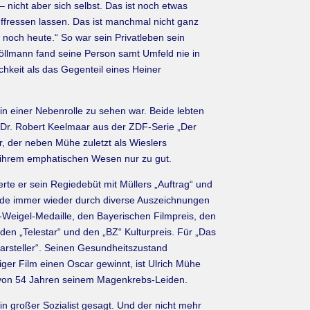
 nicht aber sich selbst. Das ist noch etwas
uffressen lassen. Das ist manchmal nicht ganz
h noch heute.“ So war sein Privatleben sein
Gröllmann fand seine Person samt Umfeld nie in
ichkeit als das Gegenteil eines Heiner
 in einer Nebenrolle zu sehen war. Beide lebten
r Dr. Robert Keelmaar aus der ZDF-Serie „Der
r, der neben Mühe zuletzt als Wieslers
 in ihrem emphatischen Wesen nur zu gut.
rte er sein Regiedebüt mit Müllers „Auftrag“ und
wurde immer wieder durch diverse Auszeichnungen
e-Weigel-Medaille, den Bayerischen Filmpreis, den
den „Telestar“ und den „BZ“ Kulturpreis. Für „Das
arsteller“. Seinen Gesundheitszustand
higer Film einen Oscar gewinnt, ist Ulrich Mühe
r von 54 Jahren seinem Magenkrebs-Leiden.
in großer Sozialist gesagt. Und der nicht mehr