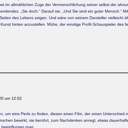
t im allmählichen Zuge der Vermenschlichung seiner selbst der ahnun
 spendendes: „Sie doch.“ Darauf sie: „Und Sie sind ein guter Mensch.“ M
Seiten des Lebens zeigen. Und wäre von seinem Darsteller vielleicht äh
unst hinten anzustellen. Mühe, der einstige Profil-Schauspieler des fe
20 um 12:02
um eine Perle zu finden, diesen einen Film, der einen Unterschied mac
nschen bewirkt, sie berührt, zum Nachdenken anregt, etwas dauerhafte
u beeinflussen mag.