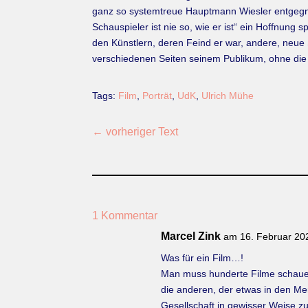
ganz so systemtreue Hauptmann Wiesler entgegne
Schauspieler ist nie so, wie er ist“ ein Hoffnung
den Künstlern, deren Feind er war, andere, neue 
verschiedenen Seiten seinem Publikum, ohne die K
Tags:
Film
,
Porträt
,
UdK
,
Ulrich Mühe
←
vorheriger Text
1 Kommentar
Marcel Zink
am 16. Februar 20
Was für ein Film…!
Man muss hunderte Filme schauen, 
die anderen, der etwas in den Me
Gesellschaft in gewisser Weise z