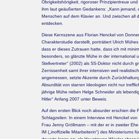
Obrigkeitshörigkeit, rigoroser Prinzipientreue u
ihm laut geäußerten Gedankens: „Kann jemand, d
Menschen auf dem Klavier an. Und zwischen all d
entdecken.
Diese Kernszene aus Florian Henckel von Donner
Charakterstudie darstellt, porträtiert Ulrich Mü
dass er dieses Zutrauen hatte, dass ich mit minim
besonders, so glänzte Mühe in der international 
Stellvertreter“ (2002) als SS-Doktor nicht durch
Zerrissenheit samt ihrer intensiven weil realist
angemessen, setzte Akzente durch Zurückhaltung
Absurdität von starren Ideologien nicht nur treffl
jährige Mühe neben Helge Schneider als lebendige
Hitler“ Anfang 2007 unter Beweis.
Auf den ersten Blick noch absurder erschien die P
Schlagzeilen: In einem Interview mit Henckel v
Frau Jenny Gröllmann – mit der er in zweiter Ehe
IM („inoffizielle Mitarbeiterin“) des Ministeriums 