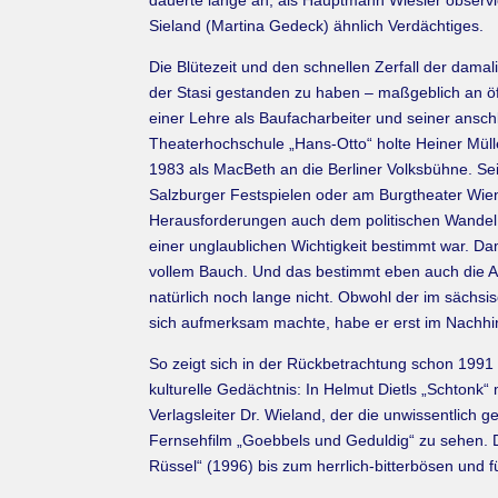
dauerte lange an; als Hauptmann Wiesler obser
Sieland (Martina Gedeck) ähnlich Verdächtiges.
Die Blütezeit und den schnellen Zerfall der dama
der Stasi gestanden zu haben – maßgeblich an öff
einer Lehre als Baufacharbeiter und seiner ansc
Theaterhochschule „Hans-Otto“ holte Heiner Müll
1983 als MacBeth an die Berliner Volksbühne. 
Salzburger Festspielen oder am Burgtheater Wien
Herausforderungen auch dem politischen Wandel 
einer unglaublichen Wichtigkeit bestimmt war. Dam
vollem Bauch. Und das bestimmt eben auch die Ar
natürlich noch lange nicht. Obwohl der im säch
sich aufmerksam machte, habe er erst im Nachhinei
So zeigt sich in der Rückbetrachtung schon 1991 
kulturelle Gedächtnis: In Helmut Dietls „Schto
Verlagsleiter Dr. Wieland, der die unwissentlich 
Fernsehfilm „Goebbels und Geduldig“ zu sehen. 
Rüssel“ (1996) bis zum herrlich-bitterbösen un