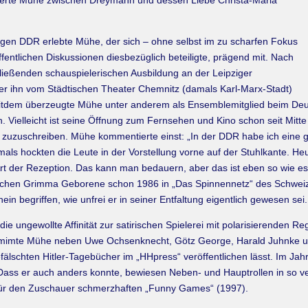
vierte Mühe zwischen Dreymann und dessen Liebe Christa-Maria
ligen DDR erlebte Mühe, der sich – ohne selbst im zu scharfen Fokus
entlichen Diskussionen diesbezüglich beteiligte, prägend mit. Nach
hließenden schauspielerischen Ausbildung an der Leipziger
er ihn vom Städtischen Theater Chemnitz (damals Karl-Marx-Stadt)
Seitdem überzeugte Mühe unter anderem als Ensemblemitglied beim De
. Vielleicht ist seine Öffnung zum Fernsehen und Kino schon seit Mit
zuzuschreiben. Mühe kommentierte einst: „In der DDR habe ich eine g
als hockten die Leute in der Vorstellung vorne auf der Stuhlkante. Heu
t der Rezeption. Das kann man bedauern, aber das ist eben so wie es
sischen Grimma Geborene schon 1986 in „Das Spinnennetz“ des Schweiz
n begriffen, wie unfrei er in seiner Entfaltung eigentlich gewesen sei.
die ungewollte Affinität zur satirischen Spielerei mit polarisierenden
nk“ mimte Mühe neben Uwe Ochsenknecht, Götz George, Harald Juhnke u
gefälschten Hitler-Tagebücher im „HHpress“ veröffentlichen lässt. Im J
Dass er auch anders konnte, bewiesen Neben- und Hauptrollen in so 
d für den Zuschauer schmerzhaften „Funny Games“ (1997).