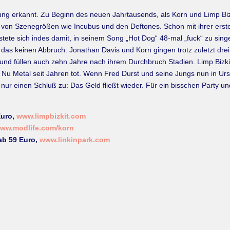
g erkannt. Zu Beginn des neuen Jahrtausends, als Korn und Limp Bizki
 von Szenegrößen wie Incubus und den Deftones. Schon mit ihrer erste
tete sich indes damit, in seinem Song „Hot Dog“ 48-mal „fuck“ zu sing
as keinen Abbruch: Jonathan Davis und Korn gingen trotz zuletzt drei 
nd füllen auch zehn Jahre nach ihrem Durchbruch Stadien. Limp Bizkit h
st Nu Metal seit Jahren tot. Wenn Fred Durst und seine Jungs nun in
s nur einen Schluß zu: Das Geld fließt wieder. Für ein bisschen Party 
Euro,
www.limpbizkit.com
ww.modlife.com/korn
 ab 59 Euro,
www.linkinpark.com