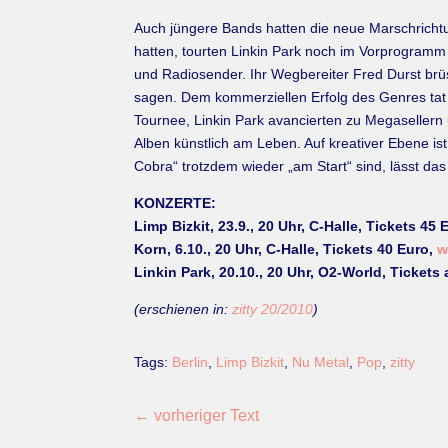
Auch jüngere Bands hatten die neue Marschrichtun
hatten, tourten Linkin Park noch im Vorprogramm
und Radiosender. Ihr Wegbereiter Fred Durst brüs
sagen. Dem kommerziellen Erfolg des Genres tat d
Tournee, Linkin Park avancierten zu Megasellern u
Alben künstlich am Leben. Auf kreativer Ebene i
Cobra“ trotzdem wieder „am Start“ sind, lässt da
KONZERTE:
Limp Bizkit, 23.9., 20 Uhr, C-Halle, Tickets 45 
Korn, 6.10., 20 Uhr, C-Halle, Tickets 40 Euro,
w
Linkin Park, 20.10., 20 Uhr, O2-World, Tickets
(erschienen in:
zitty 20/2010
)
Tags:
Berlin
,
Limp Bizkit
,
Nu Metal
,
Pop
,
zitty
←
vorheriger Text