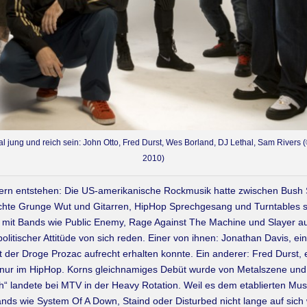
 jung und reich sein: John Otto, Fred Durst, Wes Borland, DJ Lethal, Sam Rivers 
2010)
rn entstehen: Die US-amerikanische Rockmusik hatte zwischen Bush Sr.
achte Grunge Wut und Gitarren, HipHop Sprechgesang und Turntables 
e mit Bands wie Public Enemy, Rage Against The Machine und Slayer 
politischer Attitüde von sich reden. Einer von ihnen: Jonathan Davis, e
it der Droge Prozac aufrecht erhalten konnte. Ein anderer: Fred Durst,
g nur im HipHop. Korns gleichnamiges Debüt wurde von Metalszene un
th“ landete bei MTV in der Heavy Rotation. Weil es dem etablierten Mus
ands wie System Of A Down, Staind oder Disturbed nicht lange auf sich