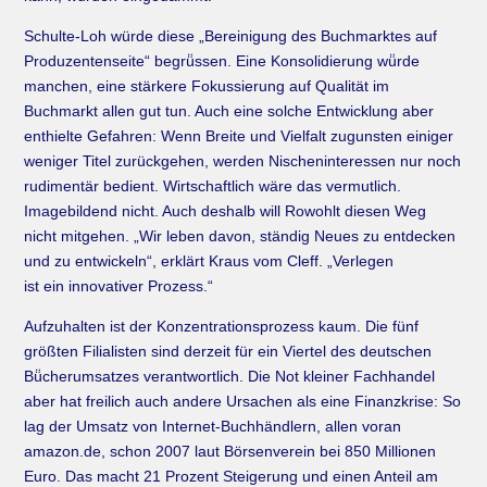
Schulte-Loh würde diese „Bereinigung des Buchmarktes auf
Produzentenseite“ begrü̈ssen. Eine Konsolidierung wü̈rde
manchen, eine stärkere Fokussierung auf Qualität im
Buchmarkt allen gut tun. Auch eine solche Entwicklung aber
enthielte Gefahren: Wenn Breite und Vielfalt zugunsten einiger
weniger Titel zurückgehen, werden Nischeninteressen nur noch
rudimentär bedient. Wirtschaftlich wäre das vermutlich.
Imagebildend nicht. Auch deshalb will Rowohlt diesen Weg
nicht mitgehen. „Wir leben davon, ständig Neues zu entdecken
und zu entwickeln“, erklärt Kraus vom Cleff. „Verlegen
ist ein innovativer Prozess.“
Aufzuhalten ist der Konzentrationsprozess kaum. Die fünf
größten Filialisten sind derzeit für ein Viertel des deutschen
Bü̈cherumsatzes verantwortlich. Die Not kleiner Fachhandel
aber hat freilich auch andere Ursachen als eine Finanzkrise: So
lag der Umsatz von Internet-Buchhändlern, allen voran
amazon.de, schon 2007 laut Börsenverein bei 850 Millionen
Euro. Das macht 21 Prozent Steigerung und einen Anteil am