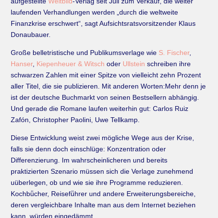
aufgestellte
Weltbild
-Verlag seit Juli zum Verkauf, die weiter
laufenden Verhandlungen werden „durch die weltweite
Finanzkrise erschwert“, sagt Aufsichtsratsvorsitzender Klaus
Donaubauer.
Große belletristische und Publikumsverlage wie
S. Fischer
,
Hanser
,
Kiepenheuer & Witsch
oder
Ullstein
schreiben ihre
schwarzen Zahlen mit einer Spitze von vielleicht zehn Prozent
aller Titel, die sie publizieren. Mit anderen Worten:Mehr denn je
ist der deutsche Buchmarkt von seinen Bestsellern abhängig.
Und gerade die Romane laufen weiterhin gut: Carlos Ruiz
Zafón, Christopher Paolini, Uwe Tellkamp.
Diese Entwicklung weist zwei mögliche Wege aus der Krise,
falls sie denn doch einschlüge: Konzentration oder
Differenzierung. Im wahrscheinlicheren und bereits
praktizierten Szenario müssen sich die Verlage zunehmend
uüberlegen, ob und wie sie ihre Programme reduzieren.
Kochbü̈cher, Reisefü̈hrer und andere Erweiterungsbereiche,
deren vergleichbare Inhalte man aus dem Internet beziehen
kann, würden eingedämmt.