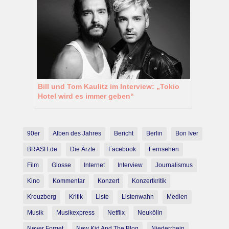
Bill und Tom Kaulitz im Interview: „Tokio
Hotel wird es immer geben“
90er
Alben des Jahres
Bericht
Berlin
Bon Iver
BRASH.de
Die Ärzte
Facebook
Fernsehen
Film
Glosse
Internet
Interview
Journalismus
Kino
Kommentar
Konzert
Konzertkritik
Kreuzberg
Kritik
Liste
Listenwahn
Medien
Musik
Musikexpress
Netflix
Neukölln
Never Forget
New Kid And The Blog
Niederrhein