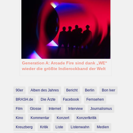
Generation A: Arcade Fire sind dank „WE“
wieder die größte Indierockband der Welt
90er
Alben des Jahres
Bericht
Berlin
Bon Iver
BRASH.de
Die Ärzte
Facebook
Fernsehen
Film
Glosse
Internet
Interview
Journalismus
Kino
Kommentar
Konzert
Konzertkritik
Kreuzberg
Kritik
Liste
Listenwahn
Medien