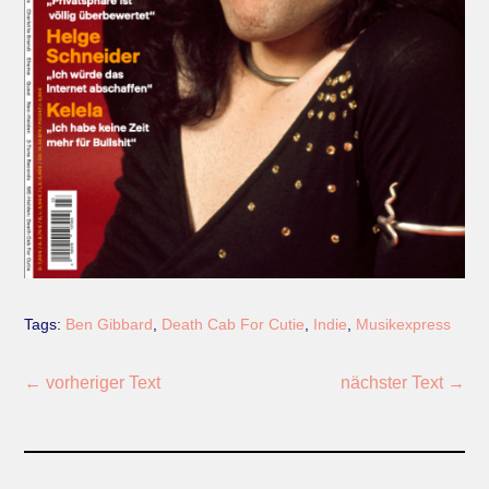
Tags:
Ben Gibbard
,
Death Cab For Cutie
,
Indie
,
Musikexpress
←
vorheriger Text
nächster Text
→