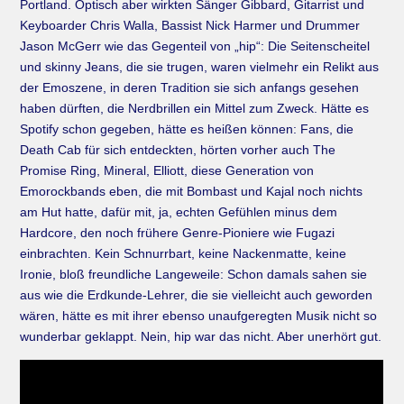
Portland. Optisch aber wirkten Sänger Gibbard, Gitarrist und
Keyboarder Chris Walla, Bassist Nick Harmer und Drummer
Jason McGerr wie das Gegenteil von „hip“: Die Seitenscheitel
und skinny Jeans, die sie trugen, waren vielmehr ein Relikt aus
der Emoszene, in deren Tradition sie sich anfangs gesehen
haben dürften, die Nerdbrillen ein Mittel zum Zweck. Hätte es
Spotify schon gegeben, hätte es heißen können: Fans, die
Death Cab für sich entdeckten, hörten vorher auch The
Promise Ring, Mineral, Elliott, diese Generation von
Emorockbands eben, die mit Bombast und Kajal noch nichts
am Hut hatte, dafür mit, ja, echten Gefühlen minus dem
Hardcore, den noch frühere Genre-Pioniere wie Fugazi
einbrachten. Kein Schnurrbart, keine Nackenmatte, keine
Ironie, bloß freundliche Langeweile: Schon damals sahen sie
aus wie die Erdkunde-Lehrer, die sie vielleicht auch geworden
wären, hätte es mit ihrer ebenso unaufgeregten Musik nicht so
wunderbar geklappt. Nein, hip war das nicht. Aber unerhört gut.