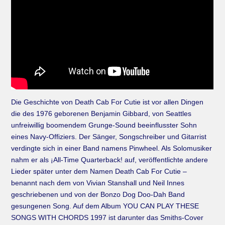
Die Geschichte von Death Cab For Cutie ist vor allen Dingen
die des 1976 geborenen Benjamin Gibbard, von Seattles
unfreiwillig boomendem Grunge-Sound beeinflusster Sohn
eines Navy-Offiziers. Der Sänger, Songschreiber und Gitarrist
verdingte sich in einer Band namens Pinwheel. Als Solomusiker
nahm er als ¡All-Time Quarterback! auf, veröffentlichte andere
Lieder später unter dem Namen Death Cab For Cutie –
benannt nach dem von Vivian Stanshall und Neil Innes
geschriebenen und von der Bonzo Dog Doo-Dah Band
gesungenen Song. Auf dem Album YOU CAN PLAY THESE
SONGS WITH CHORDS 1997 ist darunter das Smiths-Cover