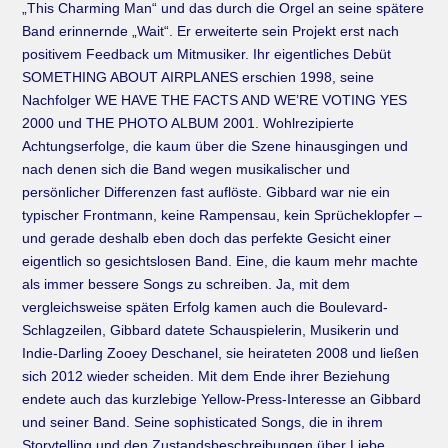
„This Charming Man“ und das durch die Orgel an seine spätere
Band erinnernde „Wait“. Er erweiterte sein Projekt erst nach
positivem Feedback um Mitmusiker. Ihr eigentliches Debüt
SOMETHING ABOUT AIRPLANES erschien 1998, seine
Nachfolger WE HAVE THE FACTS AND WE’RE VOTING YES
2000 und THE PHOTO ALBUM 2001. Wohlrezipierte
Achtungserfolge, die kaum über die Szene hinausgingen und
nach denen sich die Band wegen musikalischer und
persönlicher Differenzen fast auflöste. Gibbard war nie ein
typischer Frontmann, keine Rampensau, kein Sprücheklopfer –
und gerade deshalb eben doch das perfekte Gesicht einer
eigentlich so gesichtslosen Band. Eine, die kaum mehr machte
als immer bessere Songs zu schreiben. Ja, mit dem
vergleichsweise späten Erfolg kamen auch die Boulevard-
Schlagzeilen, Gibbard datete Schauspielerin, Musikerin und
Indie-Darling Zooey Deschanel, sie heirateten 2008 und ließen
sich 2012 wieder scheiden. Mit dem Ende ihrer Beziehung
endete auch das kurzlebige Yellow-Press-Interesse an Gibbard
und seiner Band. Seine sophisticated Songs, die in ihrem
Storytelling und den Zustandsbeschreibungen über Liebe,