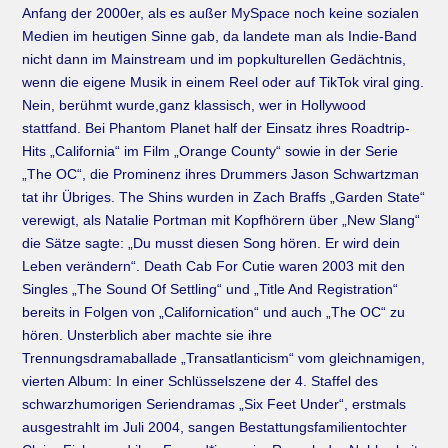
Anfang der 2000er, als es außer MySpace noch keine sozialen
Medien im heutigen Sinne gab, da landete man als Indie-Band
nicht dann im Mainstream und im popkulturellen Gedächtnis,
wenn die eigene Musik in einem Reel oder auf TikTok viral ging.
Nein, berühmt wurde,ganz klassisch, wer in Hollywood
stattfand. Bei Phantom Planet half der Einsatz ihres Roadtrip-
Hits „California“ im Film „Orange County“ sowie in der Serie
„The OC“, die Prominenz ihres Drummers Jason Schwartzman
tat ihr Übriges. The Shins wurden in Zach Braffs „Garden State“
verewigt, als Natalie Portman mit Kopfhörern über „New Slang“
die Sätze sagte: „Du musst diesen Song hören. Er wird dein
Leben verändern“. Death Cab For Cutie waren 2003 mit den
Singles „The Sound Of Settling“ und „Title And Registration“
bereits in Folgen von „Californication“ und auch „The OC“ zu
hören. Unsterblich aber machte sie ihre
Trennungsdramaballade „Transatlanticism“ vom gleichnamigen,
vierten Album: In einer Schlüsselszene der 4. Staffel des
schwarzhumorigen Seriendramas „Six Feet Under“, erstmals
ausgestrahlt im Juli 2004, sangen Bestattungsfamilientochter