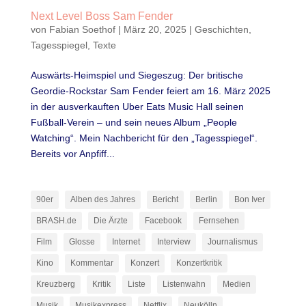
Next Level Boss Sam Fender
von
Fabian Soethof
|
März 20, 2025
|
Geschichten
,
Tagesspiegel
,
Texte
Auswärts-Heimspiel und Siegeszug: Der britische
Geordie-Rockstar Sam Fender feiert am 16. März 2025
in der ausverkauften Uber Eats Music Hall seinen
Fußball-Verein – und sein neues Album „People
Watching“. Mein Nachbericht für den „Tagesspiegel“.
Bereits vor Anpfiff...
90er
Alben des Jahres
Bericht
Berlin
Bon Iver
BRASH.de
Die Ärzte
Facebook
Fernsehen
Film
Glosse
Internet
Interview
Journalismus
Kino
Kommentar
Konzert
Konzertkritik
Kreuzberg
Kritik
Liste
Listenwahn
Medien
Musik
Musikexpress
Netflix
Neukölln