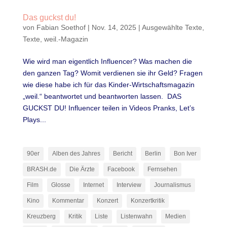
Das guckst du!
von
Fabian Soethof
|
Nov. 14, 2025
|
Ausgewählte Texte
,
Texte
,
weil.-Magazin
Wie wird man eigentlich Influencer? Was machen die
den ganzen Tag? Womit verdienen sie ihr Geld? Fragen
wie diese habe ich für das Kinder-Wirtschaftsmagazin
„weil.“ beantwortet und beantworten lassen. DAS
GUCKST DU! Influencer teilen in Videos Pranks, Let’s
Plays...
90er
Alben des Jahres
Bericht
Berlin
Bon Iver
BRASH.de
Die Ärzte
Facebook
Fernsehen
Film
Glosse
Internet
Interview
Journalismus
Kino
Kommentar
Konzert
Konzertkritik
Kreuzberg
Kritik
Liste
Listenwahn
Medien