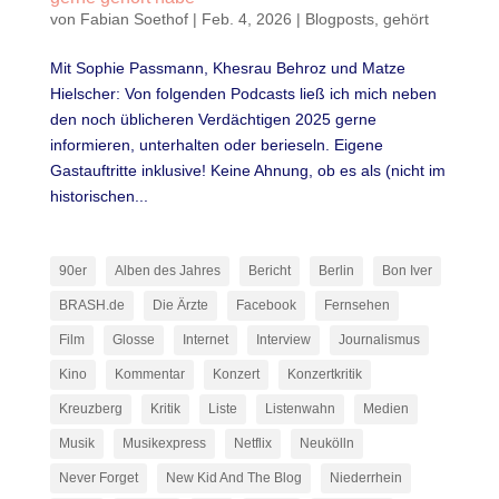
von
Fabian Soethof
|
Feb. 4, 2026
|
Blogposts
,
gehört
Mit Sophie Passmann, Khesrau Behroz und Matze
Hielscher: Von folgenden Podcasts ließ ich mich neben
den noch üblicheren Verdächtigen 2025 gerne
informieren, unterhalten oder berieseln. Eigene
Gastauftritte inklusive! Keine Ahnung, ob es als (nicht im
historischen...
90er
Alben des Jahres
Bericht
Berlin
Bon Iver
BRASH.de
Die Ärzte
Facebook
Fernsehen
Film
Glosse
Internet
Interview
Journalismus
Kino
Kommentar
Konzert
Konzertkritik
Kreuzberg
Kritik
Liste
Listenwahn
Medien
Musik
Musikexpress
Netflix
Neukölln
Never Forget
New Kid And The Blog
Niederrhein