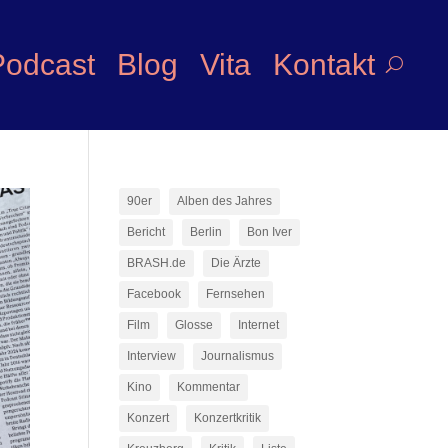
Podcast
Blog
Vita
Kontakt
90er
Alben des Jahres
Bericht
Berlin
Bon Iver
BRASH.de
Die Ärzte
Facebook
Fernsehen
Film
Glosse
Internet
Interview
Journalismus
Kino
Kommentar
Konzert
Konzertkritik