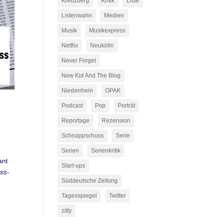
Kreuzberg
Kritik
Liste
Listenwahn
Medien
Musik
Musikexpress
Netflix
Neukölln
Never Forget
New Kid And The Blog
Niederrhein
OPAK
Podcast
Pop
Porträt
Reportage
Rezension
Schnappschuss
Serie
Serien
Serienkritik
ant
Start-ups
ess-
Süddeutsche Zeitung
Tagesspiegel
Twitter
zitty