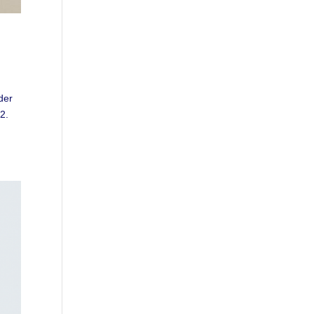
der
2.