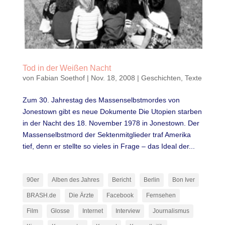
Tod in der Weißen Nacht
von
Fabian Soethof
|
Nov. 18, 2008
|
Geschichten
,
Texte
Zum 30. Jahrestag des Massenselbstmordes von
Jonestown gibt es neue Dokumente Die Utopien starben
in der Nacht des 18. November 1978 in Jonestown. Der
Massenselbstmord der Sektenmitglieder traf Amerika
tief, denn er stellte so vieles in Frage – das Ideal der...
90er
Alben des Jahres
Bericht
Berlin
Bon Iver
BRASH.de
Die Ärzte
Facebook
Fernsehen
Film
Glosse
Internet
Interview
Journalismus