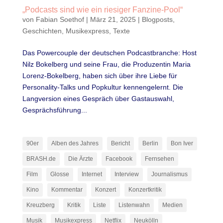
„Podcasts sind wie ein riesiger Fanzine-Pool“
von
Fabian Soethof
|
März 21, 2025
|
Blogposts
,
Geschichten
,
Musikexpress
,
Texte
Das Powercouple der deutschen Podcastbranche: Host
Nilz Bokelberg und seine Frau, die Produzentin Maria
Lorenz-Bokelberg, haben sich über ihre Liebe für
Personality-Talks und Popkultur kennengelernt. Die
Langversion eines Gespräch über Gastauswahl,
Gesprächsführung...
90er
Alben des Jahres
Bericht
Berlin
Bon Iver
BRASH.de
Die Ärzte
Facebook
Fernsehen
Film
Glosse
Internet
Interview
Journalismus
Kino
Kommentar
Konzert
Konzertkritik
Kreuzberg
Kritik
Liste
Listenwahn
Medien
Musik
Musikexpress
Netflix
Neukölln