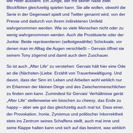
wie Hitler aussieht. Ein Junge, der mit seiner Nase zwei
Blockflöten gleichzeitig spielen kann. Sie alle wollen, obwohl die
Serie in der Gegenwart spielt und Twitter genannt wird, von der
Presse und dadurch von ihrem indirekteren Umfeld
wahrgenommen werden. Wie so viele Menschen nicht oder zu
wenig wahrgenommen werden. Auch die Prostituierte oder der
Junkie: Beide repräsentieren (selbstgewählte) Schicksale, vor
denen man im Alltag die Augen verschließt – Gervais öffnet sie
seinem Tony zögernd und damit auch dem Zuschauer.
So ist auch „After Life“ zu verstehen: Gervais hält hier eine Ode
an die (Nächsten-)Liebe. Erzählt von Trauerbewältigung. Und
davon, dass der Sinn im Leben und Arbeiten wohl wirklich nur
im Erkennen der kleinen Dinge und des Zwischenmenschlichen
zu finden sein kann. Zumindest für Gervais‘ Verhältnisse gerät
„After Life“ stellenweise ein bisschen zu
cheesy
, das Ende zu
happy
– aber wie gut das gleichzeitig auch mal tut. Dass einer,
der Provokation, Ironie, Zynismus und politischer Inkorrektheit
stets ins Zentrum seines Schaffens stellt, auch mal inne und
seine Klappe halten kann und sich auf das besinnt, was wirklich