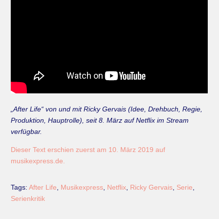
„After Life“ von und mit Ricky Gervais (Idee, Drehbuch, Regie,
Produktion, Hauptrolle), seit 8. März auf Netflix im Stream
verfügbar.
Dieser Text erschien zuerst am 10. März 2019 auf
musikexpress.de.
Tags:
After Life
,
Musikexpress
,
Netflix
,
Ricky Gervais
,
Serie
,
Serienkritik