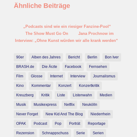
Ähnliche Beiträge
„Podcasts sind wie ein riesiger Fanzine-Pool“
The Show Must Go On
Jana Prochnow im
Interview: „Ohne Kunst würden wir alle krank werden“
90er
Alben des Jahres
Bericht
Berlin
Bon Iver
BRASH.de
Die Ärzte
Facebook
Fernsehen
Film
Glosse
Internet
Interview
Journalismus
Kino
Kommentar
Konzert
Konzertkritik
Kreuzberg
Kritik
Liste
Listenwahn
Medien
Musik
Musikexpress
Netflix
Neukölln
Never Forget
New Kid And The Blog
Niederrhein
OPAK
Podcast
Pop
Porträt
Reportage
Rezension
Schnappschuss
Serie
Serien