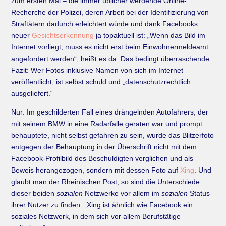
zum ersten Mal – die immer üblicher werdende Online-
Recherche der Polizei, deren Arbeit bei der Identifizierung von
Straftätern dadurch erleichtert würde und dank Facebooks
neuer
Gesichtserkennung
ja topaktuell ist: „Wenn das Bild im
Internet vorliegt, muss es nicht erst beim Einwohnermeldeamt
angefordert werden“, heißt es da. Das bedingt überraschende
Fazit: Wer Fotos inklusive Namen von sich im Internet
veröffentlicht, ist selbst schuld und „datenschutzrechtlich
ausgeliefert.“
Nur: Im geschilderten Fall eines drängelnden Autofahrers, der
mit seinem BMW in eine Radarfalle geraten war und prompt
behauptete, nicht selbst gefahren zu sein, wurde das Blitzerfoto
entgegen der Behauptung in der Überschrift nicht mit dem
Facebook-Profilbild des Beschuldigten verglichen und als
Beweis herangezogen, sondern mit dessen Foto auf
Xing
. Und
glaubt man der Rheinischen Post, so sind die Unterschiede
dieser beiden
sozialen
Netzwerke vor allem im
sozialen
Status
ihrer Nutzer zu finden: „Xing ist ähnlich wie Facebook ein
soziales Netzwerk, in dem sich vor allem Berufstätige