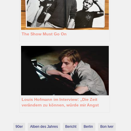
The Show Must Go On
Louis Hofmann im Interview: „Die Zeit
verändern zu können, würde mir Angst
machen“
90er
Alben des Jahres
Bericht
Berlin
Bon Iver