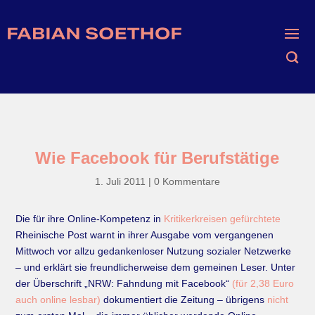
Wie Facebook für Berufstätige
1. Juli 2011
|
0 Kommentare
Die für ihre Online-Kompetenz in
Kritikerkreisen
gefürchtete
Rheinische Post warnt in ihrer Ausgabe vom vergangenen
Mittwoch vor allzu gedankenloser Nutzung sozialer Netzwerke
– und erklärt sie freundlicherweise dem gemeinen Leser. Unter
der Überschrift „NRW: Fahndung mit Facebook“
(für 2,38 Euro
auch online lesbar)
dokumentiert die Zeitung – übrigens
nicht