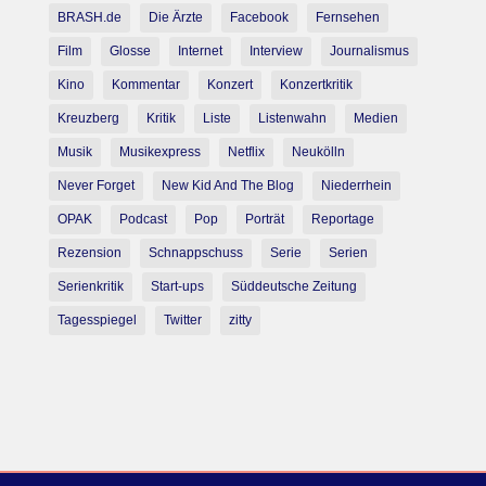
BRASH.de
Die Ärzte
Facebook
Fernsehen
Film
Glosse
Internet
Interview
Journalismus
Kino
Kommentar
Konzert
Konzertkritik
Kreuzberg
Kritik
Liste
Listenwahn
Medien
Musik
Musikexpress
Netflix
Neukölln
Never Forget
New Kid And The Blog
Niederrhein
OPAK
Podcast
Pop
Porträt
Reportage
Rezension
Schnappschuss
Serie
Serien
Serienkritik
Start-ups
Süddeutsche Zeitung
Tagesspiegel
Twitter
zitty