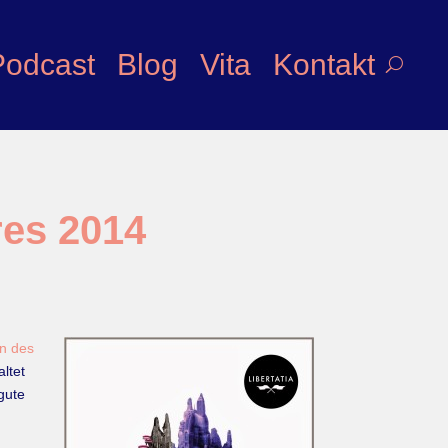
Podcast
Blog
Vita
Kontakt
res 2014
en des
ltet
gute