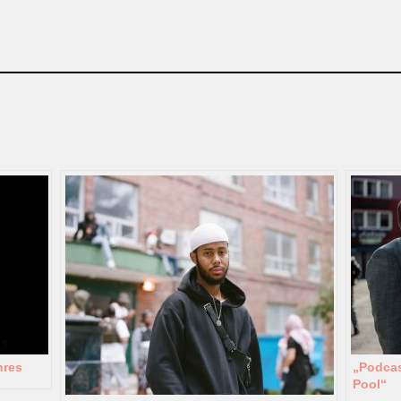
hres
„Podcas
Pool“