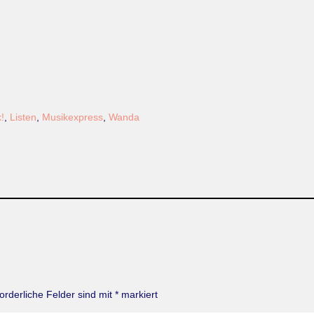
!
,
Listen
,
Musikexpress
,
Wanda
forderliche Felder sind mit
*
markiert