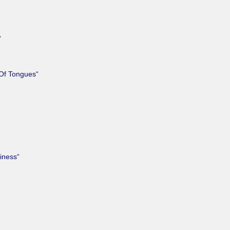
“
a Of Tongues“
iness“