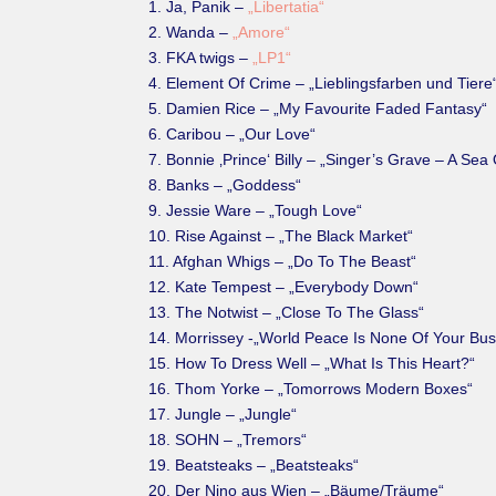
1. Ja, Panik –
„Libertatia“
2. Wanda –
„Amore“
3. FKA twigs –
„LP1“
4. Element Of Crime – „Lieblingsfarben und Tiere
5. Damien Rice – „My Favourite Faded Fantasy“
6. Caribou – „Our Love“
7. Bonnie ‚Prince‘ Billy – „Singer’s Grave – A Se
8. Banks – „Goddess“
9. Jessie Ware – „Tough Love“
10. Rise Against – „The Black Market“
11. Afghan Whigs – „Do To The Beast“
12. Kate Tempest – „Everybody Down“
13. The Notwist – „Close To The Glass“
14. Morrissey -„World Peace Is None Of Your Bus
15. How To Dress Well – „What Is This Heart?“
16. Thom Yorke – „Tomorrows Modern Boxes“
17. Jungle – „Jungle“
18. SOHN – „Tremors“
19. Beatsteaks – „Beatsteaks“
20. Der Nino aus Wien – „Bäume/Träume“