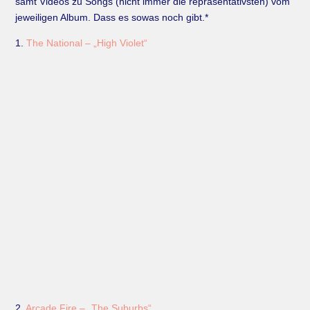
samt Videos zu Songs (nicht immer die repräsentativsten) vom
jeweiligen Album. Dass es sowas noch gibt.*
1.
The National – „High Violet“
2.
Arcade Fire – „The Suburbs“