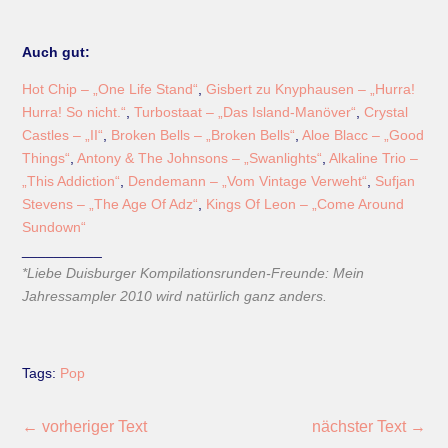
Auch gut:
Hot Chip – „One Life Stand“
,
Gisbert zu Knyphausen – „Hurra!
Hurra! So nicht.“
,
Turbostaat – „Das Island-Manöver“
,
Crystal
Castles – „II“
,
Broken Bells – „Broken Bells“
,
Aloe Blacc – „Good
Things“
,
Antony & The Johnsons – „Swanlights“
,
Alkaline Trio –
„This Addiction“
,
Dendemann – „Vom Vintage Verweht“
,
Sufjan
Stevens – „The Age Of Adz“
,
Kings Of Leon – „Come Around
Sundown“
__________
*Liebe Duisburger Kompilationsrunden-Freunde: Mein
Jahressampler 2010 wird natürlich ganz anders.
Tags:
Pop
←
vorheriger Text
nächster Text
→