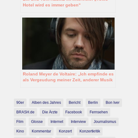
Hotel wird es immer geben“
Roland Meyer de Voltaire: „Ich empfinde es
als Vergeudung meiner Zeit, anderer Musik
1:1 nachzueifern“
90er
Alben des Jahres
Bericht
Berlin
Bon Iver
BRASH.de
Die Ärzte
Facebook
Fernsehen
Film
Glosse
Internet
Interview
Journalismus
Kino
Kommentar
Konzert
Konzertkritik