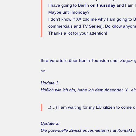
I have going to Berlin
on thursday
and I am lo
Maybe until monday?
I don’t know if XX told me why I am going to B
commercials and TV Series). Do know anyone i
Thanks a lot for your attention!
Ihre Vorurteile über Berlin-Touristen und -Zugez
***
Update 1:
Höflich wie ich bin, habe ich dem Absender, Y., 
„(…) I am waiting for my EU citizen to come ou
Update 2:
Die potentielle Zwischenvermieterin hat Kontakt 