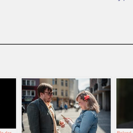
le der
Roland 