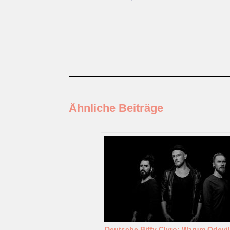
Ähnliche Beiträge
Deutsche Biffy Clyro: Warum Odevil