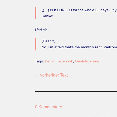
„(…) Is it EUR 500 for the whole 55 days? If ye
Danke!“
Und sie:
„Dear Y,
No, I’m afraid that’s the monthly rent. Welco
Tags:
Berlin
,
Facebook
,
Gentrifizierung
←
vorheriger Text
0 Kommentare