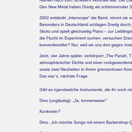
Namen nach zum Scheitern verurteilt war. Die Etik
Den New Metal haben Dredg als schimmernder Sar
2002 entdeckt „Interscope“ die Band, nimmt sie u
Besonders in Deutschland schlagen Dredg durch
Sticks und spielt gleichzeitig Piano – zur Liebl
die Flucht im Experiment suchen, versuchen Dred
konventioneller? Nur, weil wir uns dort gegen In
Jetzt, vier Jahre später, verkörpert „The Paria
atmosphärischer Dichte und einer rockgewordenen
sowie zwei Neuheiten in ihrem grenzenlosen Kosmo
Das war’s, nächste Frage.
Gibt es irgendwelche Instrumente, die ihr noch ni
Dino (ungläubig): „Ja, tonnenweise!“
Konkreter?
Dino: „Ich möchte Songs mit einem Barbershop-Qu