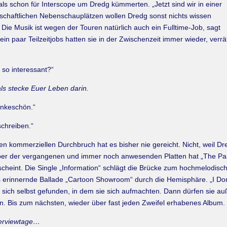
mals schon für Interscope um Dredg kümmerten. „Jetzt sind wir in einer
tschaftlichen Nebenschauplätzen wollen Dredg sonst nichts wissen
Die Musik ist wegen der Touren natürlich auch ein Fulltime-Job, sagt
ein paar Teilzeitjobs hatten sie in der Zwischenzeit immer wieder, verrä
so interessant?“
als stecke Euer Leben darin.
dankeschön.“
schreiben.“
en kommerziellen Durchbruch hat es bisher nie gereicht. Nicht, weil D
uber der vergangenen und immer noch anwesenden Platten hat „The Pari
scheint. Die Single „Information“ schlägt die Brücke zum hochmelodisch
ms erinnernde Ballade „Cartoon Showroom“ durch die Hemisphäre. „I D
ich selbst gefunden, in dem sie sich aufmachten. Dann dürfen sie au
en. Bis zum nächsten, wieder über fast jeden Zweifel erhabenes Album.
nterviewtage…