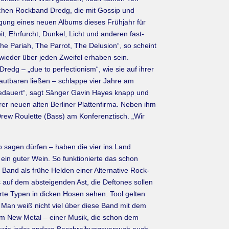
nischen Rockband Dredg, die mit Gossip und
igung eines neuen Albums dieses Frühjahr für
, Ehrfurcht, Dunkel, Licht und anderen fast-
The Pariah, The Parrot, The Delusion“, so scheint
 wieder über jeden Zweifel erhaben sein.
Dredg – „due to perfectionism“, wie sie auf ihrer
autbaren ließen – schlappe vier Jahre am
 gedauert“, sagt Sänger Gavin Hayes knapp und
rer neuen alten Berliner Plattenfirma. Neben ihm
rew Roulette (Bass) am Konferenztisch. „Wir
o sagen dürfen – haben die vier ins Land
ein guter Wein. So funktionierte das schon
 Band als frühe Helden einer Alternative Rock-
 auf dem absteigenden Ast, die Deftones sollen
erte Typen in dicken Hosen sehen. Tool gelten
n. Man weiß nicht viel über diese Band mit dem
m New Metal – einer Musik, die schon dem