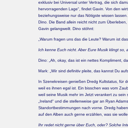
exklusiv bei Universal unter Vertrag, die sich da
hervorragenden Lage“, findet Gavin. Von den wir
beziehungsweise nur das Nötigste wissen lassen. 
Dino. Die Band allein reicht nicht zum Überleben, 
Gavin gelangweilt. Dino stöhnt:
„Warum fragen uns das die Leute? Warum ist das 
Ich kenne Euch nicht. Aber Eure Musik klingt so, 
Dino: „Ah, okay, das ist ein nettes Kompliment, 
Mark: „Wir sind definitiv pleite, das kannst Du auf
In Szenekreisen genießen Dredg Kultstatus, für d
weil es ihnen egal ist. Ein bisschen was vom Za
weil seine Musik mehr im Jetzt verankert zu sein 
„Ireland“ und die stellenweise gar an Ryan Ada
Standortbestimmungen nach vorne. Dredg haben s
auf den Alben auch gerne erzählen, was sie woll
Ihr redet nicht gerne über Euch, oder? Solche I