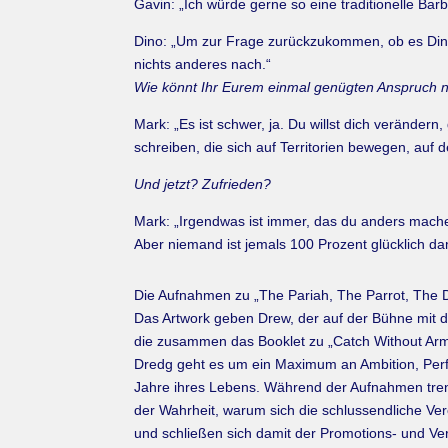
Gavin: „Ich würde gerne so eine traditionelle Ba
Dino: „Um zur Frage zurückzukommen, ob es Dinge
nichts anderes nach.“
Wie könnt Ihr Eurem einmal genügten Anspruch no
Mark: „Es ist schwer, ja. Du willst dich veränder
schreiben, die sich auf Territorien bewegen, auf
Und jetzt? Zufrieden?
Mark: „Irgendwas ist immer, das du anders mach
Aber niemand ist jemals 100 Prozent glücklich da
Die Aufnahmen zu „The Pariah, The Parrot, The
Das Artwork geben Drew, der auf der Bühne mit du
die zusammen das Booklet zu „Catch Without Arms
Dredg geht es um ein Maximum an Ambition, Perfe
Jahre ihres Lebens. Während der Aufnahmen trenn
der Wahrheit, warum sich die schlussendliche Ve
und schließen sich damit der Promotions- und Ver