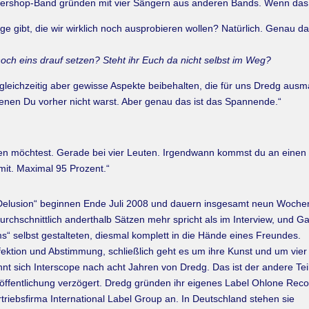
rbershop-Band gründen mit vier Sängern aus anderen Bands. Wenn das hi
 gibt, die wir wirklich noch ausprobieren wollen? Natürlich. Genau d
ch eins drauf setzen? Steht ihr Euch da nicht selbst im Weg?
n, gleichzeitig aber gewisse Aspekte beibehalten, die für uns Dredg aus
 denen Du vorher nicht warst. Aber genau das ist das Spannende.“
en möchtest. Gerade bei vier Leuten. Irgendwann kommst du an einen P
mit. Maximal 95 Prozent.“
 Delusion“ beginnen Ende Juli 2008 und dauern insgesamt neun Woche
rchschnittlich anderthalb Sätzen mehr spricht als im Interview, und Ga
“ selbst gestalteten, diesmal komplett in die Hände eines Freundes.
ktion und Abstimmung, schließlich geht es um ihre Kunst und um vier
t sich Interscope nach acht Jahren von Dredg. Das ist der andere Tei
röffentlichung verzögert. Dredg gründen ihr eigenes Label Ohlone Rec
triebsfirma International Label Group an. In Deutschland stehen sie