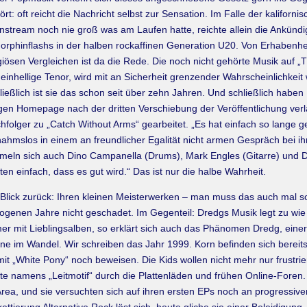
ört: oft reicht die Nachricht selbst zur Sensation. Im Falle der kalifor
nstream noch nie groß was am Laufen hatte, reichte allein die Ankünd
orphinflashs in der halben rockaffinen Generation U20. Von Erhabenheit
igiösen Vergleichen ist da die Rede. Die noch nicht gehörte Musik auf „
 einhellige Tenor, wird mit an Sicherheit grenzender Wahrscheinlichkeit
ließlich ist sie das schon seit über zehn Jahren. Und schließlich haben 
gen Homepage nach der dritten Verschiebung der Veröffentlichung verl
hfolger zu „Catch Without Arms“ gearbeitet. „Es hat einfach so lange
lnahmslos in einem an freundlicher Egalität nicht armen Gespräch bei ih
meln sich auch Dino Campanella (Drums), Mark Engles (Gitarre) und D
lten einfach, dass es gut wird.“ Das ist nur die halbe Wahrheit.
 Blick zurück: Ihren kleinen Meisterwerken – man muss das auch mal s
ogenen Jahre nicht geschadet. Im Gegenteil: Dredgs Musik legt zu wie 
er mit Lieblingsalben, so erklärt sich auch das Phänomen Dredg, einer
ne im Wandel. Wir schreiben das Jahr 1999. Korn befinden sich bereits
it „White Pony“ noch beweisen. Die Kids wollen nicht mehr nur frustri
Platte namens „Leitmotif“ durch die Plattenläden und frühen Online-Fore
, und sie versuchten sich auf ihren ersten EPs noch an progressive