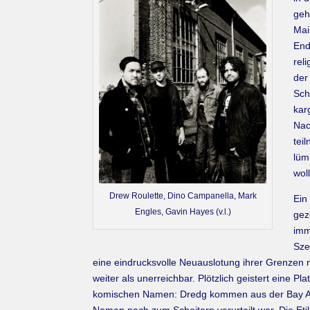
geh
Mai
End
rel
der
Sch
kar
Nac
tei
lüm
wol
Drew Roulette, Dino Campanella, Mark
Ein
Engles, Gavin Hayes (v.l.)
gez
imm
Sze
eine eindrucksvolle Neuauslotung ihrer Grenzen m
weiter als unerreichbar. Plötzlich geistert eine 
komischen Namen: Dredg kommen aus der Bay Area