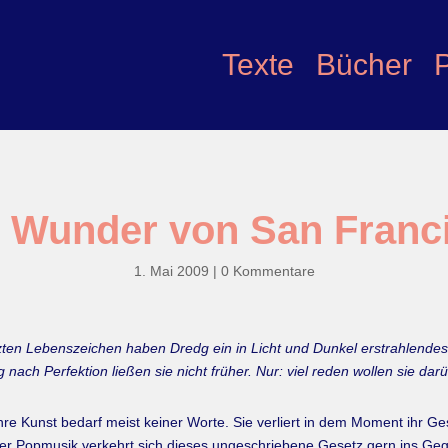
Texte
Bücher
 Wunder von San Franc
1. Mai 2009
|
0 Kommentare
tzten Lebenszeichen haben Dredg ein in Licht und Dunkel erstrahlendes 
ach Perfektion ließen sie nicht früher. Nur: viel reden wollen sie darüb
re Kunst bedarf meist keiner Worte. Sie verliert in dem Moment ihr Ges
der Popmusik verkehrt sich dieses ungeschriebene Gesetz gern ins Geg