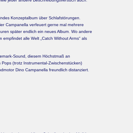
ng, wie jeder andere Beschreibungsversuch auch.
sselndes Konzeptalbum über Schlafstörungen.
ier Campanella verfeuert gerne mal mehrere
Touren später endlich ein neues Album. Wo andere
 empfindet alle Welt „Catch Without Arms“ als
Trademark-Sound, diesem Höchstmaß an
 Pops (trotz Instrumental-Zwischenstücken)
ndmotor Dino Campanella freundlich distanziert.