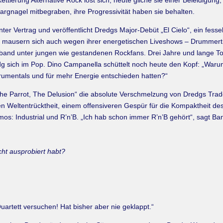
ettierung Alternative Rock löst sich, heute gliche sie einer Beleidigu
gnagel mitbegraben, ihre Progressivität haben sie behalten.
nter Vertrag und veröffentlicht Dredgs Major-Debüt „El Cielo“, ein fe
, mausern sich auch wegen ihrer energetischen Liveshows – Drummert
ingsband unter jungen wie gestandenen Rockfans. Drei Jahre und lange 
g sich im Pop. Dino Campanella schüttelt noch heute den Kopf: „Warum
strumentals und für mehr Energie entschieden hatten?“
h, The Parrot, The Delusion“ die absolute Verschmelzung von Dredgs 
 Weltentrücktheit, einem offensiveren Gespür für die Kompaktheit des
s: Industrial und R’n’B. „Ich hab schon immer R’n’B gehört“, sagt Ba
cht ausprobiert habt?
artett versuchen! Hat bisher aber nie geklappt.“