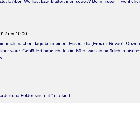
tück. Aber: Wo liest bzw. blättert man sowas? Beim friseur – wohl eher
2012 um 10:00
 um mich machen, läge bei meinem Friseur die „Freizeit Revue“. Obwohl
ar wäre. Geblättert habe ich das im Büro, war ein natürlich ironisches
o.
forderliche Felder sind mit
*
markiert