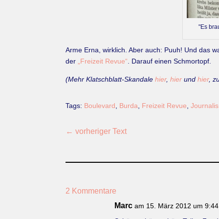
"Es bra
Arme Erna, wirklich. Aber auch: Puuh! Und das war
der
„Freizeit Revue“
. Darauf einen Schmortopf.
(Mehr Klatschblatt-Skandale
hier
,
hier
und
hier
, z
Tags:
Boulevard
,
Burda
,
Freizeit Revue
,
Journali
←
vorheriger Text
2 Kommentare
Marc
am 15. März 2012 um 9:44