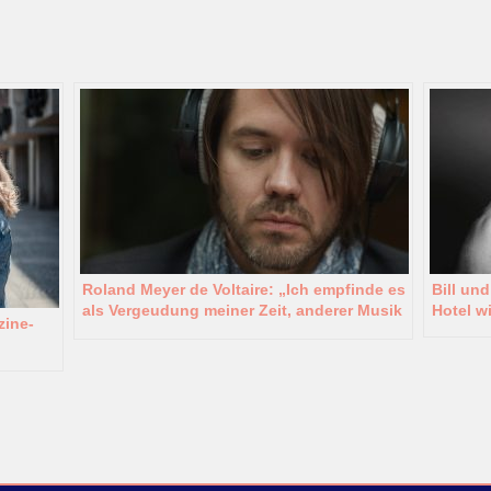
Roland Meyer de Voltaire: „Ich empfinde es
Bill und
als Vergeudung meiner Zeit, anderer Musik
Hotel w
zine-
1:1 nachzueifern“