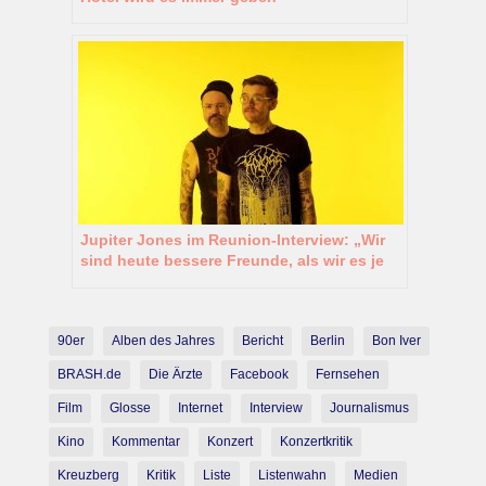
Jupiter Jones im Reunion-Interview: „Wir
sind heute bessere Freunde, als wir es je
waren“
90er
Alben des Jahres
Bericht
Berlin
Bon Iver
BRASH.de
Die Ärzte
Facebook
Fernsehen
Film
Glosse
Internet
Interview
Journalismus
Kino
Kommentar
Konzert
Konzertkritik
Kreuzberg
Kritik
Liste
Listenwahn
Medien