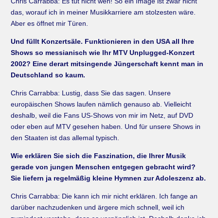
Chris Carrabba: Es tut nicht weh! So ein Image ist zwar nicht
das, worauf ich in meiner Musikkarriere am stolzesten wäre.
Aber es öffnet mir Türen.
Und füllt Konzertsäle. Funktionieren in den USA all Ihre
Shows so messianisch wie Ihr MTV Unplugged-Konzert
2002? Eine derart mitsingende Jüngerschaft kennt man in
Deutschland so kaum.
Chris Carrabba: Lustig, dass Sie das sagen. Unsere
europäischen Shows laufen nämlich genauso ab. Vielleicht
deshalb, weil die Fans US-Shows von mir im Netz, auf DVD
oder eben auf MTV gesehen haben. Und für unsere Shows in
den Staaten ist das allemal typisch.
Wie erklären Sie sich die Faszination, die Ihrer Musik
gerade von jungen Menschen entgegen gebracht wird?
Sie liefern ja regelmäßig kleine Hymnen zur Adoleszenz ab.
Chris Carrabba: Die kann ich mir nicht erklären. Ich fange an
darüber nachzudenken und ärgere mich schnell, weil ich