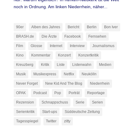
noch in Ordnung. Am linken Niederrhein, näher...
90er
Alben des Jahres
Bericht
Berlin
Bon Iver
BRASH.de
Die Ärzte
Facebook
Fernsehen
Film
Glosse
Internet
Interview
Journalismus
Kino
Kommentar
Konzert
Konzertkritik
Kreuzberg
Kritik
Liste
Listenwahn
Medien
Musik
Musikexpress
Netflix
Neukölln
Never Forget
New Kid And The Blog
Niederrhein
OPAK
Podcast
Pop
Porträt
Reportage
Rezension
Schnappschuss
Serie
Serien
Serienkritik
Start-ups
Süddeutsche Zeitung
Tagesspiegel
Twitter
zitty