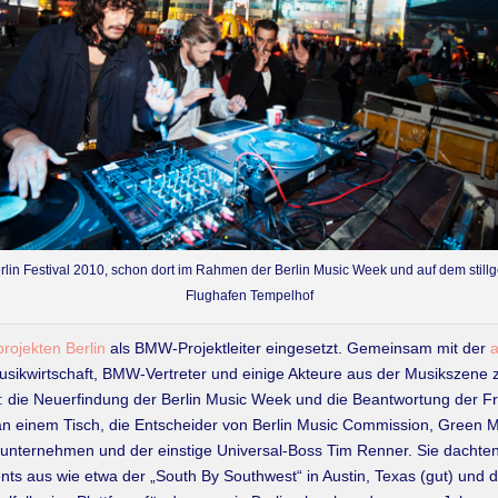
lin Festival 2010, schon dort im Rahmen der Berlin Music Week und auf dem still
Flughafen Tempelhof
projekten Berlin
als BMW-Projektleiter eingesetzt. Gemeinsam mit der
a
usikwirtschaft, BMW-Vertreter und einige Akteure aus der Musikszene
s: die Neuerfindung der Berlin Music Week und die Beantwortung der
e an einem Tisch, die Entscheider von Berlin Music Commission, Green Mu
nternehmen und der einstige Universal-Boss Tim Renner. Sie dachten 
ts aus wie etwa der „South By Southwest“ in Austin, Texas (gut) und 