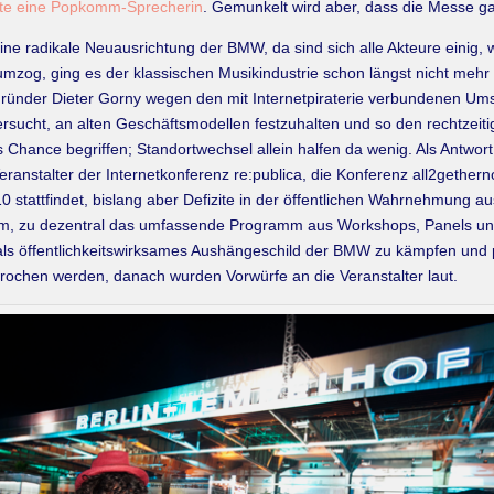
te eine Popkomm-Sprecherin
. Gemunkelt wird aber, dass die Messe ga
 radikale Neuausrichtung der BMW, da sind sich alle Akteure einig, wa
og, ging es der klassischen Musikindustrie schon längst nicht mehr 
ründer Dieter Gorny wegen den mit Internetpiraterie verbundenen Umsa
sucht, an alten Geschäftsmodellen festzuhalten und so den rechtzeitigen
s Chance begriffen; Standortwechsel allein halfen da wenig. Als Antwor
ranstalter der Internetkonferenz re:publica, die Konferenz all2gethe
0 stattfindet, bislang aber Defizite in der öffentlichen Wahrnehmung a
, zu dezentral das umfassende Programm aus Workshops, Panels und 
als öffentlichkeitswirksames Aushängeschild der BMW zu kämpfen und 
ochen werden, danach wurden Vorwürfe an die Veranstalter laut.