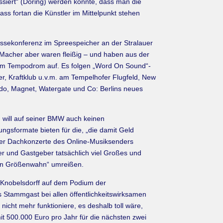
assiert“ (Döring) werden könnte, dass man die
ss fortan die Künstler im Mittelpunkt stehen
essekonferenz im Spreespeicher an der Stralauer
e Macher aber waren fleißig – und haben aus der
 im Tempodrom auf. Es folgen „Word On Sound“-
er, Kraftklub u.v.m. am Tempelhofer Flugfeld, New
do, Magnet, Watergate und Co: Berlins neues
 will auf seiner BMW auch keinen
ungsformate bieten für die, „die damit Geld
über Dachkonzerte des Online-Musiksenders
ner und Gastgeber tatsächlich viel Großes und
hen Größenwahn“ umreißen.
n Knobelsdorff auf dem Podium der
s Stammgast bei allen öffentlichkeitswirksamen
cht mehr funktioniere, es deshalb toll wäre,
it 500.000 Euro pro Jahr für die nächsten zwei