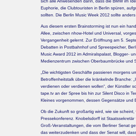
sich alle Anwesenden darin, dass die BMW im Idea
Euphorie, die Clubtouristen in Berlin spüren, auf
sollten. Die Berlin Music Week 2012 sollte anders
Aus diesem ersten Brainstorming ist nun ein han
Allee, zwischen nhow-Hotel und Universal, vorgest
Vergangenheit gelernt. Zur Eröffnung am 5. Sep
Debatten in Postbahnhof und Spreespeicher, Berli
Music Award 2012 im Admiralspalast, Blogger- u
Medienzentrum zwischen Oberbaumbrücke und Sc
„Die wichtigsten Geschäfte passieren morgens um
Betroffenheitstalk über die kränkelnde Branche: 
verdienen oder verdienen wollen“, der Künstler 
tape.tv an der Spree bis hin zur Silent Disco in
Kleines vorgenommen, dessen Gegensätze und Ban
Ob die Zukunft so großartig wird, wie sie schei
Pressekonferenz. Knobelsdorff ist Staatssekretär
Groß-Veranstaltungen, die vom Berliner Senat ge
das weiterzudenken und dass der Senat will, dass