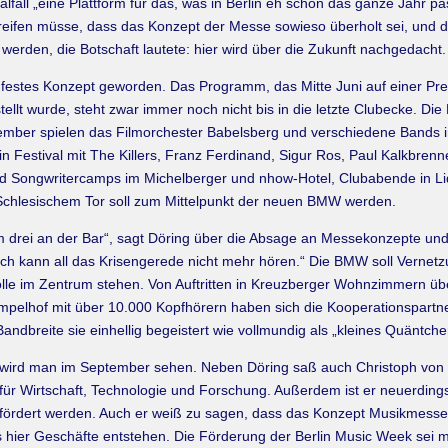
lfall „eine Plattform für das, was in Berlin eh schon das ganze Jahr p
greifen müsse, dass das Konzept der Messe sowieso überholt sei, und da
 werden, die Botschaft lautete: hier wird über die Zukunft nachgedacht.
dfestes Konzept geworden. Das Programm, das Mitte Juni auf einer Pr
ellt wurde, steht zwar immer noch nicht bis in die letzte Clubecke. Di
tember spielen das Filmorchester Babelsberg und verschiedene Bands
n Festival mit The Killers, Franz Ferdinand, Sigur Ros, Paul Kalkbrenn
nd Songwritercamps im Michelberger und nhow-Hotel, Clubabende in Li
hlesischem Tor soll zum Mittelpunkt der neuen BMW werden.
 drei an der Bar“, sagt Döring über die Absage an Messekonzepte und
„Ich kann all das Krisengerede nicht mehr hören.“ Die BMW soll Vernetz
solle im Zentrum stehen. Von Auftritten in Kreuzberger Wohnzimmern 
 Tempelhof mit über 10.000 Kopfhörern haben sich die Kooperationspart
dbreite sie einhellig begeistert wie vollmundig als „kleines Quäntc
nt, wird man im September sehen. Neben Döring saß auch Christoph vo
 für Wirtschaft, Technologie und Forschung. Außerdem ist er neuerding
fördert werden. Auch er weiß zu sagen, dass das Konzept Musikmesse ni
 hier Geschäfte entstehen. Die Förderung der Berlin Music Week sei m