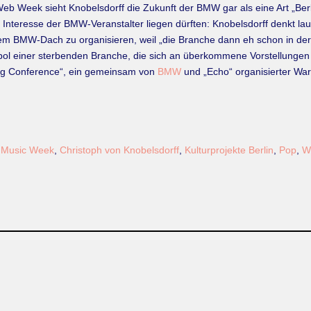
b Week sieht Knobelsdorff die Zukunft der BMW gar als eine Art „Berl
m Interesse der BMW-Veranstalter liegen dürften: Knobelsdorff denkt lau
m BMW-Dach zu organisieren, weil „die Branche dann eh schon in der St
ymbol einer sterbenden Branche, die sich an überkommene Vorstellungen
ring Conference“, ein gemeinsam von
BMW
und „Echo“ organisierter War
n Music Week
,
Christoph von Knobelsdorff
,
Kulturprojekte Berlin
,
Pop
,
W