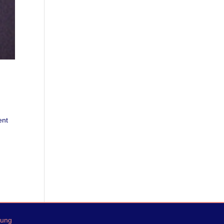
ent
rung