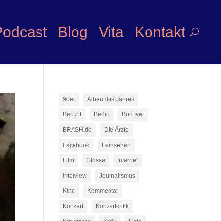
Podcast
Blog
Vita
Kontakt
90er
Alben des Jahres
Bericht
Berlin
Bon Iver
BRASH.de
Die Ärzte
Facebook
Fernsehen
Film
Glosse
Internet
Interview
Journalismus
Kino
Kommentar
Konzert
Konzertkritik