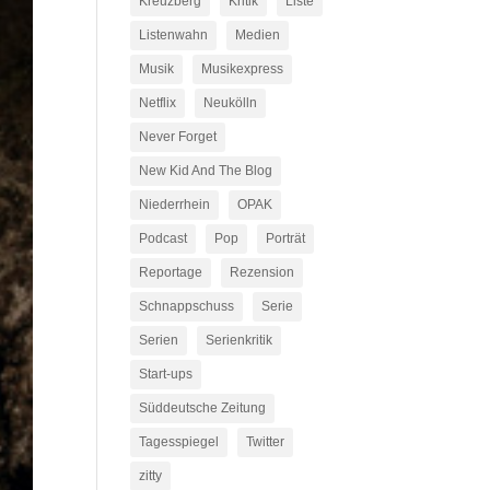
Kreuzberg
Kritik
Liste
Listenwahn
Medien
Musik
Musikexpress
Netflix
Neukölln
Never Forget
New Kid And The Blog
Niederrhein
OPAK
Podcast
Pop
Porträt
Reportage
Rezension
Schnappschuss
Serie
Serien
Serienkritik
Start-ups
Süddeutsche Zeitung
Tagesspiegel
Twitter
zitty