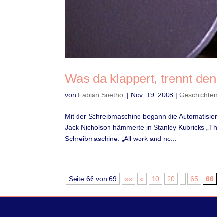
Was da klappert, trennt de
von
Fabian Soethof
|
Nov. 19, 2008
|
Geschichte
Mit der Schreibmaschine begann die Automatisierung
Jack Nicholson hämmerte in Stanley Kubricks „Th
Schreibmaschine: „All work and no...
Seite 66 von 69
««
«
10
20
65
66