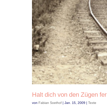
Halt dich von den Zügen fe
von
Fabian Soethof
|
Jan. 15, 2009
|
Texte