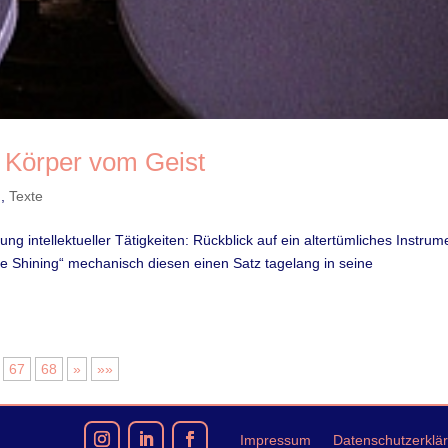
n Körper vom Geist
n
,
Texte
 intellektueller Tätigkeiten: Rückblick auf ein altertümliches Instrum
e Shining“ mechanisch diesen einen Satz tagelang in seine
67
68
»
»»
Impressum
Datenschutzerklä