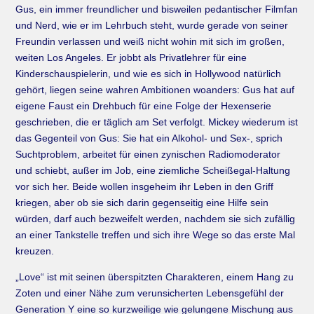
Gus, ein immer freundlicher und bisweilen pedantischer Filmfan
und Nerd, wie er im Lehrbuch steht, wurde gerade von seiner
Freundin verlassen und weiß nicht wohin mit sich im großen,
weiten Los Angeles. Er jobbt als Privatlehrer für eine
Kinderschauspielerin, und wie es sich in Hollywood natürlich
gehört, liegen seine wahren Ambitionen woanders: Gus hat auf
eigene Faust ein Drehbuch für eine Folge der Hexenserie
geschrieben, die er täglich am Set verfolgt. Mickey wiederum ist
das Gegenteil von Gus: Sie hat ein Alkohol- und Sex-, sprich
Suchtproblem, arbeitet für einen zynischen Radiomoderator
und schiebt, außer im Job, eine ziemliche Scheißegal-Haltung
vor sich her. Beide wollen insgeheim ihr Leben in den Griff
kriegen, aber ob sie sich darin gegenseitig eine Hilfe sein
würden, darf auch bezweifelt werden, nachdem sie sich zufällig
an einer Tankstelle treffen und sich ihre Wege so das erste Mal
kreuzen.
„Love“ ist mit seinen überspitzten Charakteren, einem Hang zu
Zoten und einer Nähe zum verunsicherten Lebensgefühl der
Generation Y eine so kurzweilige wie gelungene Mischung aus