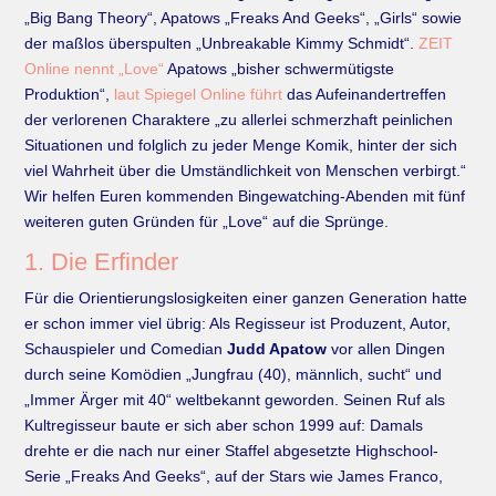
„Big Bang Theory“, Apatows „Freaks And Geeks“, „Girls“ sowie
der maßlos überspulten „Unbreakable Kimmy Schmidt“.
ZEIT
Online nennt „Love“
Apatows „bisher schwermütigste
Produktion“,
laut Spiegel Online führt
das Aufeinandertreffen
der verlorenen Charaktere „zu allerlei schmerzhaft peinlichen
Situationen und folglich zu jeder Menge Komik, hinter der sich
viel Wahrheit über die Umständlichkeit von Menschen verbirgt.“
Wir helfen Euren kommenden Bingewatching-Abenden mit fünf
weiteren guten Gründen für „Love“ auf die Sprünge.
1. Die Erfinder
Für die Orientierungslosigkeiten einer ganzen Generation hatte
er schon immer viel übrig: Als Regisseur ist Produzent, Autor,
Schauspieler und Comedian
Judd Apatow
vor allen Dingen
durch seine Komödien „Jungfrau (40), männlich, sucht“ und
„Immer Ärger mit 40“ weltbekannt geworden. Seinen Ruf als
Kultregisseur baute er sich aber schon 1999 auf: Damals
drehte er die nach nur einer Staffel abgesetzte Highschool-
Serie „Freaks And Geeks“, auf der Stars wie James Franco,