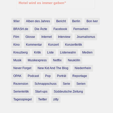
Hotel wird es immer geben“
90er
Alben des Jahres
Bericht
Berlin
Bon Iver
BRASH.de
Die Ärzte
Facebook
Fernsehen
Film
Glosse
Internet
Interview
Journalismus
Kino
Kommentar
Konzert
Konzertkritik
Kreuzberg
Kritik
Liste
Listenwahn
Medien
Musik
Musikexpress
Netflix
Neukölln
Never Forget
New Kid And The Blog
Niederrhein
OPAK
Podcast
Pop
Porträt
Reportage
Rezension
Schnappschuss
Serie
Serien
Serienkritik
Start-ups
Süddeutsche Zeitung
Tagesspiegel
Twitter
zitty