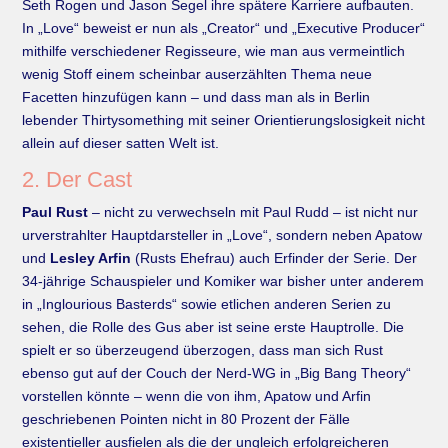
Seth Rogen und Jason Segel ihre spätere Karriere aufbauten.
In „Love“ beweist er nun als „Creator“ und „Executive Producer“
mithilfe verschiedener Regisseure, wie man aus vermeintlich
wenig Stoff einem scheinbar auserzählten Thema neue
Facetten hinzufügen kann – und dass man als in Berlin
lebender Thirtysomething mit seiner Orientierungslosigkeit nicht
allein auf dieser satten Welt ist.
2. Der Cast
Paul Rust
– nicht zu verwechseln mit Paul Rudd – ist nicht nur
urverstrahlter Hauptdarsteller in „Love“, sondern neben Apatow
und
Lesley Arfin
(Rusts Ehefrau) auch Erfinder der Serie. Der
34-jährige Schauspieler und Komiker war bisher unter anderem
in „Inglourious Basterds“ sowie etlichen anderen Serien zu
sehen, die Rolle des Gus aber ist seine erste Hauptrolle. Die
spielt er so überzeugend überzogen, dass man sich Rust
ebenso gut auf der Couch der Nerd-WG in „Big Bang Theory“
vorstellen könnte – wenn die von ihm, Apatow und Arfin
geschriebenen Pointen nicht in 80 Prozent der Fälle
existentieller ausfielen als die der ungleich erfolgreicheren