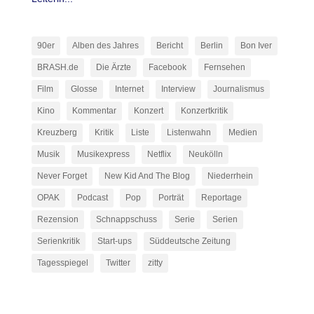
90er
Alben des Jahres
Bericht
Berlin
Bon Iver
BRASH.de
Die Ärzte
Facebook
Fernsehen
Film
Glosse
Internet
Interview
Journalismus
Kino
Kommentar
Konzert
Konzertkritik
Kreuzberg
Kritik
Liste
Listenwahn
Medien
Musik
Musikexpress
Netflix
Neukölln
Never Forget
New Kid And The Blog
Niederrhein
OPAK
Podcast
Pop
Porträt
Reportage
Rezension
Schnappschuss
Serie
Serien
Serienkritik
Start-ups
Süddeutsche Zeitung
Tagesspiegel
Twitter
zitty