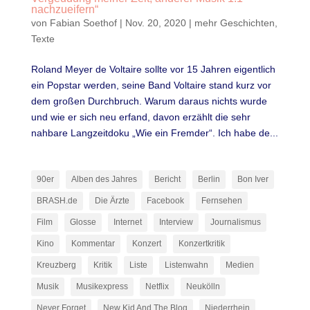
nachzueifern“
von
Fabian Soethof
|
Nov. 20, 2020
|
mehr Geschichten
,
Texte
Roland Meyer de Voltaire sollte vor 15 Jahren eigentlich
ein Popstar werden, seine Band Voltaire stand kurz vor
dem großen Durchbruch. Warum daraus nichts wurde
und wie er sich neu erfand, davon erzählt die sehr
nahbare Langzeitdoku „Wie ein Fremder“. Ich habe de...
90er
Alben des Jahres
Bericht
Berlin
Bon Iver
BRASH.de
Die Ärzte
Facebook
Fernsehen
Film
Glosse
Internet
Interview
Journalismus
Kino
Kommentar
Konzert
Konzertkritik
Kreuzberg
Kritik
Liste
Listenwahn
Medien
Musik
Musikexpress
Netflix
Neukölln
Never Forget
New Kid And The Blog
Niederrhein