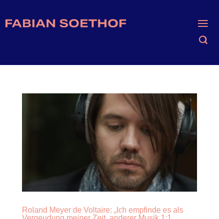
Roland Meyer de Voltaire: „Ich empfinde es als
Vergeudung meiner Zeit, anderer Musik 1:1