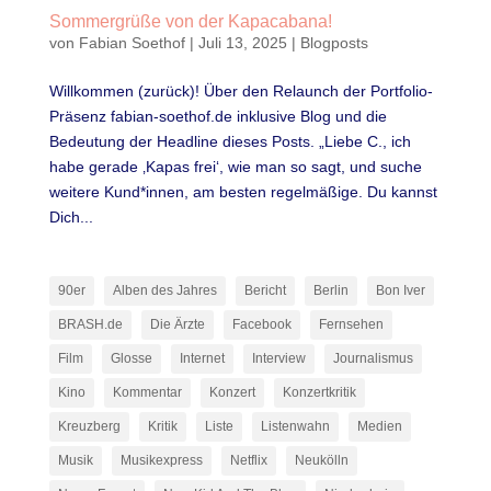
Sommergrüße von der Kapacabana!
von
Fabian Soethof
|
Juli 13, 2025
|
Blogposts
Willkommen (zurück)! Über den Relaunch der Portfolio-
Präsenz fabian-soethof.de inklusive Blog und die
Bedeutung der Headline dieses Posts. „Liebe C., ich
habe gerade ‚Kapas frei‘, wie man so sagt, und suche
weitere Kund*innen, am besten regelmäßige. Du kannst
Dich...
90er
Alben des Jahres
Bericht
Berlin
Bon Iver
BRASH.de
Die Ärzte
Facebook
Fernsehen
Film
Glosse
Internet
Interview
Journalismus
Kino
Kommentar
Konzert
Konzertkritik
Kreuzberg
Kritik
Liste
Listenwahn
Medien
Musik
Musikexpress
Netflix
Neukölln