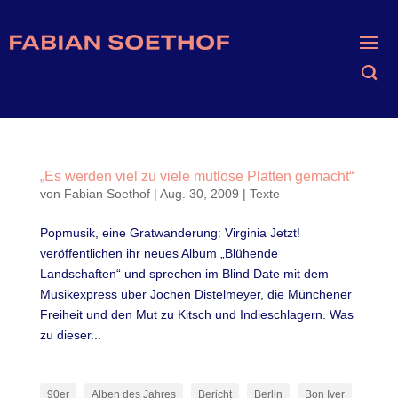
„Es werden viel zu viele mutlose Platten gemacht“
von
Fabian Soethof
|
Aug. 30, 2009
|
Texte
Popmusik, eine Gratwanderung: Virginia Jetzt!
veröffentlichen ihr neues Album „Blühende
Landschaften“ und sprechen im Blind Date mit dem
Musikexpress über Jochen Distelmeyer, die Münchener
Freiheit und den Mut zu Kitsch und Indieschlagern. Was
zu dieser...
90er
Alben des Jahres
Bericht
Berlin
Bon Iver