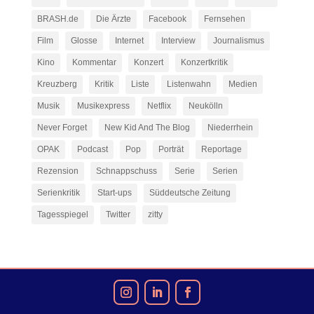
BRASH.de
Die Ärzte
Facebook
Fernsehen
Film
Glosse
Internet
Interview
Journalismus
Kino
Kommentar
Konzert
Konzertkritik
Kreuzberg
Kritik
Liste
Listenwahn
Medien
Musik
Musikexpress
Netflix
Neukölln
Never Forget
New Kid And The Blog
Niederrhein
OPAK
Podcast
Pop
Porträt
Reportage
Rezension
Schnappschuss
Serie
Serien
Serienkritik
Start-ups
Süddeutsche Zeitung
Tagesspiegel
Twitter
zitty