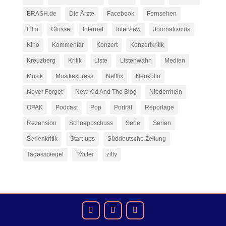
BRASH.de
Die Ärzte
Facebook
Fernsehen
Film
Glosse
Internet
Interview
Journalismus
Kino
Kommentar
Konzert
Konzertkritik
Kreuzberg
Kritik
Liste
Listenwahn
Medien
Musik
Musikexpress
Netflix
Neukölln
Never Forget
New Kid And The Blog
Niederrhein
OPAK
Podcast
Pop
Porträt
Reportage
Rezension
Schnappschuss
Serie
Serien
Serienkritik
Start-ups
Süddeutsche Zeitung
Tagesspiegel
Twitter
zitty