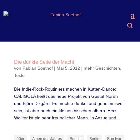
Die dunkle Seite der Macht
von
Fabian Soethof
|
Mai 5, 2012
|
mehr Geschichten
,
Texte
Die Indie-Rock-Routiniers machen in Kutten-Dance:
CALIGOLA heißt das neue Projekt von Gustaf Norén
und Björn Dixgård. Es möchte dunkel und geheimnisvoll
sein, ist aber auch ein kleines bisschen albern. Herr
Wollter ist ein sehr freundlicher Mann. In Anzug und...
90er
Alben des Jahres
Bericht
Berlin
Bon Iver