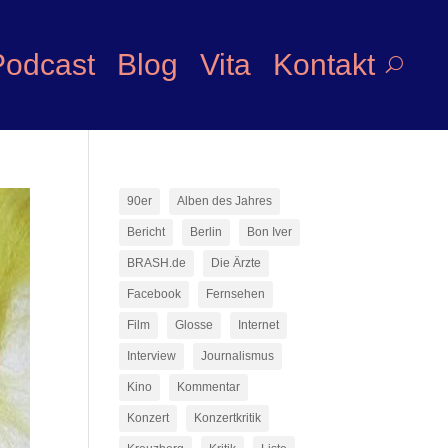
Podcast
Blog
Vita
Kontakt
90er
Alben des Jahres
Bericht
Berlin
Bon Iver
BRASH.de
Die Ärzte
Facebook
Fernsehen
Film
Glosse
Internet
Interview
Journalismus
Kino
Kommentar
Konzert
Konzertkritik