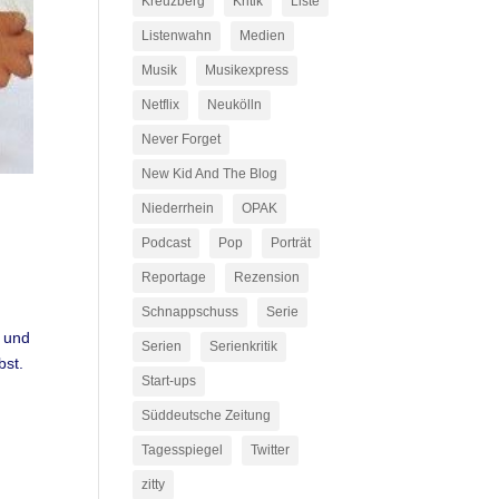
Kreuzberg
Kritik
Liste
Listenwahn
Medien
Musik
Musikexpress
Netflix
Neukölln
Never Forget
New Kid And The Blog
Niederrhein
OPAK
Podcast
Pop
Porträt
Reportage
Rezension
Schnappschuss
Serie
r und
Serien
Serienkritik
bst.
Start-ups
Süddeutsche Zeitung
Tagesspiegel
Twitter
zitty