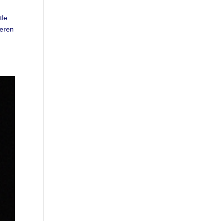
tle
deren