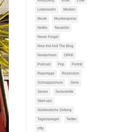
Kreuzberg
Kritik
Liste
Listenwahn
Medien
Musik
Musikexpress
Netflix
Neukölln
Never Forget
New Kid And The Blog
Niederrhein
OPAK
Podcast
Pop
Porträt
Reportage
Rezension
Schnappschuss
Serie
Serien
Serienkritik
Start-ups
Süddeutsche Zeitung
Tagesspiegel
Twitter
zitty