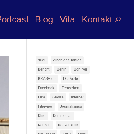
Podcast
Blog
Vita
Kontakt
90er
Alben des Jahres
Bericht
Berlin
Bon Iver
BRASH.de
Die Ärzte
Facebook
Fernsehen
Film
Glosse
Internet
Interview
Journalismus
Kino
Kommentar
Konzert
Konzertkritik