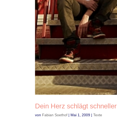
Dein Herz schlägt schneller
von
Fabian Soethof
|
Mai 1, 2009
|
Texte