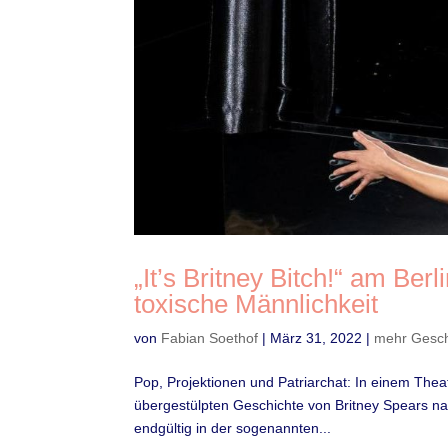
„It’s Britney Bitch!“ am Be
toxische Männlichkeit
von
Fabian Soethof
|
März 31, 2022
|
mehr Gesch
Pop, Projektionen und Patriarchat: In einem Theat
übergestülpten Geschichte von Britney Spears nach
endgültig in der sogenannten...