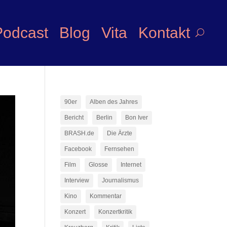
Podcast
Blog
Vita
Kontakt
90er
Alben des Jahres
Bericht
Berlin
Bon Iver
BRASH.de
Die Ärzte
Facebook
Fernsehen
Film
Glosse
Internet
Interview
Journalismus
Kino
Kommentar
Konzert
Konzertkritik