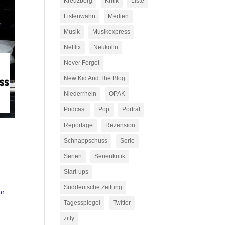
Kreuzberg
Kritik
Liste
Listenwahn
Medien
Musik
Musikexpress
Netflix
Neukölln
Never Forget
New Kid And The Blog
Niederrhein
OPAK
Podcast
Pop
Porträt
Reportage
Rezension
Schnappschuss
Serie
Serien
Serienkritik
Start-ups
Süddeutsche Zeitung
hr
Tagesspiegel
Twitter
zitty