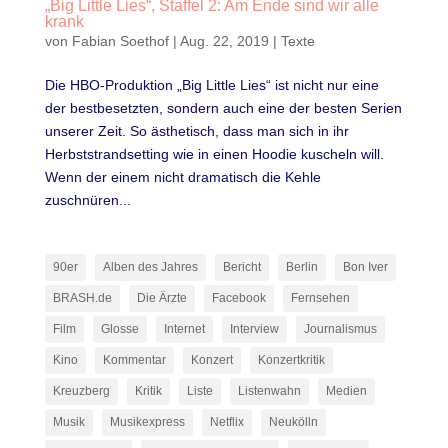
„Big Little Lies“, Staffel 2: Am Ende sind wir alle
krank
von
Fabian Soethof
|
Aug. 22, 2019
|
Texte
Die HBO-Produktion „Big Little Lies“ ist nicht nur eine
der bestbesetzten, sondern auch eine der besten Serien
unserer Zeit. So ästhetisch, dass man sich in ihr
Herbststrandsetting wie in einen Hoodie kuscheln will.
Wenn der einem nicht dramatisch die Kehle
zuschnüren...
90er
Alben des Jahres
Bericht
Berlin
Bon Iver
BRASH.de
Die Ärzte
Facebook
Fernsehen
Film
Glosse
Internet
Interview
Journalismus
Kino
Kommentar
Konzert
Konzertkritik
Kreuzberg
Kritik
Liste
Listenwahn
Medien
Musik
Musikexpress
Netflix
Neukölln