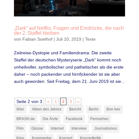
„Dark“ auf Netflix: Fragen und Eindrücke, die nach
der 2. Staffel bleiben
von
Fabian Soethof
|
Juli 10, 2019
|
Texte
Zeitreise-Dystopie und Familiendrama: Die zweite
Staffel der deutschen Mysteryserie „Dark“ kommt noch
unheilvoller, symbolischer und pathetischer als die erste
daher – noch packender und hirnfickender ist sie aber
auch geworden. Seit Freitag, dem 21. Juni 2019 ist sie...
Seite 2 von 3
«
1
2
3
»
90er
Alben des Jahres
Bericht
Berlin
Bon Iver
BRASH.de
Die Ärzte
Facebook
Fernsehen
Film
Glosse
Internet
Interview
Journalismus
Kino
Kommentar
Konzert
Konzertkritik