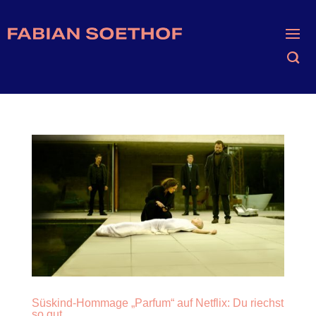
Süskind-Hommage „Parfum“ auf Netflix: Du riechst
so gut