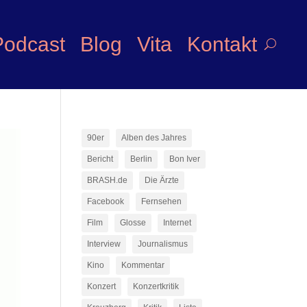
Podcast
Blog
Vita
Kontakt
90er
Alben des Jahres
Bericht
Berlin
Bon Iver
BRASH.de
Die Ärzte
Facebook
Fernsehen
Film
Glosse
Internet
Interview
Journalismus
Kino
Kommentar
Konzert
Konzertkritik