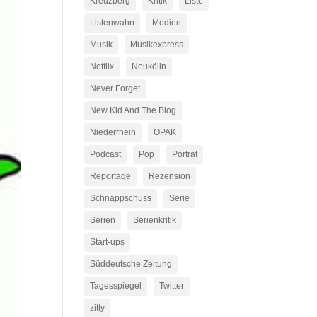
Kreuzberg
Kritik
Liste
Listenwahn
Medien
Musik
Musikexpress
Netflix
Neukölln
Never Forget
New Kid And The Blog
Niederrhein
OPAK
Podcast
Pop
Porträt
Reportage
Rezension
Schnappschuss
Serie
Serien
Serienkritik
Start-ups
Süddeutsche Zeitung
Tagesspiegel
Twitter
zitty