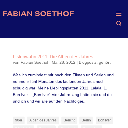
Listenwahn 2011: Die Alben des Jahres
von
Fabian Soethof
|
Mai 28, 2012
|
Blogposts
,
gehört
Was ich zumindest mir nach den Filmen und Serien und
nunmehr fünf Monaten des laufenden Jahres noch
schuldig war: Meine Lieblingsplatten 2011. Lalala. 1.
Bon Iver – „Bon Iver“ Vier Jahre lang hatten sie und du
und ich und wir alle auf den Nachfolger...
90er
Alben des Jahres
Bericht
Berlin
Bon Iver