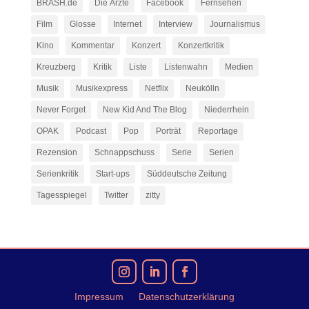
BRASH.de
Die Ärzte
Facebook
Fernsehen
Film
Glosse
Internet
Interview
Journalismus
Kino
Kommentar
Konzert
Konzertkritik
Kreuzberg
Kritik
Liste
Listenwahn
Medien
Musik
Musikexpress
Netflix
Neukölln
Never Forget
New Kid And The Blog
Niederrhein
OPAK
Podcast
Pop
Porträt
Reportage
Rezension
Schnappschuss
Serie
Serien
Serienkritik
Start-ups
Süddeutsche Zeitung
Tagesspiegel
Twitter
zitty
Impressum
Datenschutzerklärung