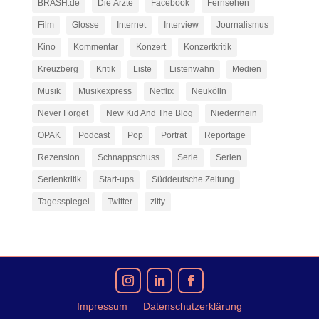
BRASH.de
Die Ärzte
Facebook
Fernsehen
Film
Glosse
Internet
Interview
Journalismus
Kino
Kommentar
Konzert
Konzertkritik
Kreuzberg
Kritik
Liste
Listenwahn
Medien
Musik
Musikexpress
Netflix
Neukölln
Never Forget
New Kid And The Blog
Niederrhein
OPAK
Podcast
Pop
Porträt
Reportage
Rezension
Schnappschuss
Serie
Serien
Serienkritik
Start-ups
Süddeutsche Zeitung
Tagesspiegel
Twitter
zitty
Impressum
Datenschutzerklärung