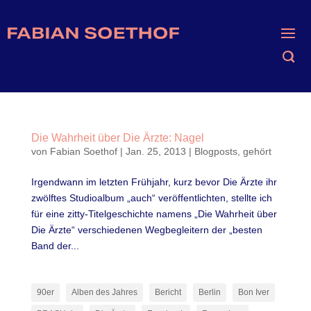
Die Wahrheit über Die Ärzte: Nagel
von
Fabian Soethof
|
Jan. 25, 2013
|
Blogposts
,
gehört
Irgendwann im letzten Frühjahr, kurz bevor Die Ärzte ihr
zwölftes Studioalbum „auch“ veröffentlichten, stellte ich
für eine zitty-Titelgeschichte namens „Die Wahrheit über
Die Ärzte“ verschiedenen Wegbegleitern der „besten
Band der...
90er
Alben des Jahres
Bericht
Berlin
Bon Iver