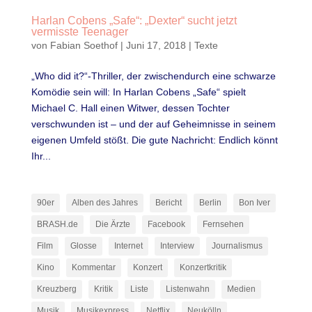
Harlan Cobens „Safe“: „Dexter“ sucht jetzt
vermisste Teenager
von
Fabian Soethof
|
Juni 17, 2018
|
Texte
„Who did it?“-Thriller, der zwischendurch eine schwarze
Komödie sein will: In Harlan Cobens „Safe“ spielt
Michael C. Hall einen Witwer, dessen Tochter
verschwunden ist – und der auf Geheimnisse in seinem
eigenen Umfeld stößt. Die gute Nachricht: Endlich könnt
Ihr...
90er
Alben des Jahres
Bericht
Berlin
Bon Iver
BRASH.de
Die Ärzte
Facebook
Fernsehen
Film
Glosse
Internet
Interview
Journalismus
Kino
Kommentar
Konzert
Konzertkritik
Kreuzberg
Kritik
Liste
Listenwahn
Medien
Musik
Musikexpress
Netflix
Neukölln