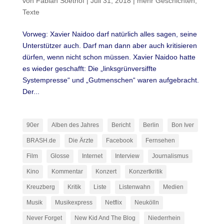
von
Fabian Soethof
|
Juli 31, 2018
|
mehr Geschichten
,
Texte
Vorweg: Xavier Naidoo darf natürlich alles sagen, seine
Unterstützer auch. Darf man dann aber auch kritisieren
dürfen, wenn nicht schon müssen. Xavier Naidoo hatte
es wieder geschafft: Die „linksgrünversiffte
Systempresse“ und „Gutmenschen“ waren aufgebracht.
Der...
90er
Alben des Jahres
Bericht
Berlin
Bon Iver
BRASH.de
Die Ärzte
Facebook
Fernsehen
Film
Glosse
Internet
Interview
Journalismus
Kino
Kommentar
Konzert
Konzertkritik
Kreuzberg
Kritik
Liste
Listenwahn
Medien
Musik
Musikexpress
Netflix
Neukölln
Never Forget
New Kid And The Blog
Niederrhein