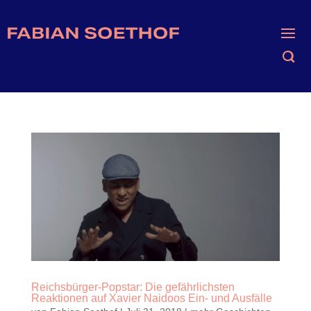
Reichsbürger-Popstar: Die gefährlichsten
Reaktionen auf Xavier Naidoos Ein- und Ausfälle