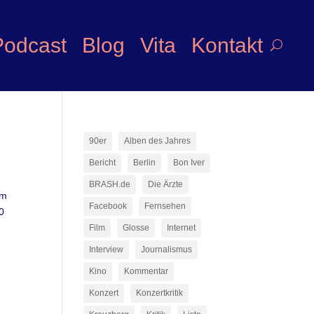
Podcast
Blog
Vita
Kontakt
90er
Alben des Jahres
Bericht
Berlin
Bon Iver
BRASH.de
Die Ärzte
im
Facebook
Fernsehen
0
Film
Glosse
Internet
Interview
Journalismus
Kino
Kommentar
Konzert
Konzertkritik