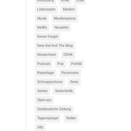
Kreuzberg
Kritik
Liste
Listenwahn
Medien
Musik
Musikexpress
Netflix
Neukölln
Never Forget
New Kid And The Blog
Niederrhein
OPAK
Podcast
Pop
Porträt
Reportage
Rezension
Schnappschuss
Serie
Serien
Serienkritik
Start-ups
Süddeutsche Zeitung
Tagesspiegel
Twitter
zitty